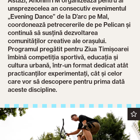
Astăzi, AnonimTM organizează pentru al
unsprezecelea an consecutiv evenimentul
„Evening Dance” de la D’arc pe Mal,
coordonează petrecererile de pe Pelican și
continuă să susțină dezvoltarea
comunităților creative ale orașului.
Programul pregătit pentru Ziua Timișoarei
îmbină competiția sportivă, educația și
cultura urbană, într-un format dedicat atât
practicanților experimentați, cât și celor
care vor să descopere pentru prima dată
aceste discipline.