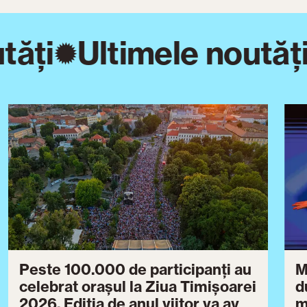
tăți
Ultimele noutăți
Peste 100.000 de participanți au
M
celebrat orașul la Ziua Timișoarei
d
2026. Ediția de anul viitor va avea
m