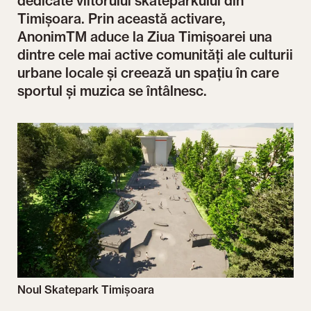
dedicate viitorului skateparkului din
Timișoara. Prin această activare,
AnonimTM aduce la Ziua Timișoarei una
dintre cele mai active comunități ale culturii
urbane locale și creează un spațiu în care
sportul și muzica se întâlnesc.
Noul Skatepark Timișoara