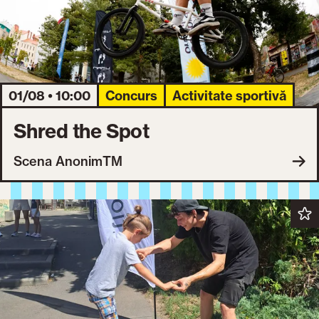
01/08 • 10:00
Concurs
Activitate sportivă
Shred the Spot
Scena AnonimTM