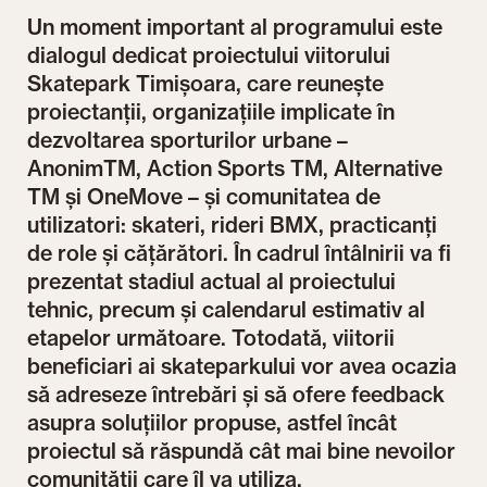
Un moment important al programului este
dialogul dedicat proiectului viitorului
Skatepark Timișoara, care reunește
proiectanții, organizațiile implicate în
dezvoltarea sporturilor urbane –
AnonimTM, Action Sports TM, Alternative
TM și OneMove – și comunitatea de
utilizatori: skateri, rideri BMX, practicanți
de role și cățărători. În cadrul întâlnirii va fi
prezentat stadiul actual al proiectului
tehnic, precum și calendarul estimativ al
etapelor următoare. Totodată, viitorii
beneficiari ai skateparkului vor avea ocazia
să adreseze întrebări și să ofere feedback
asupra soluțiilor propuse, astfel încât
proiectul să răspundă cât mai bine nevoilor
comunității care îl va utiliza.