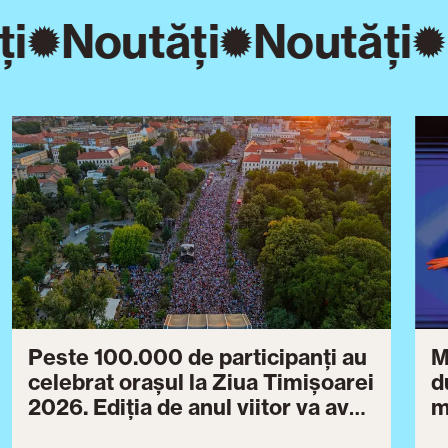
i
Noutăți
Noutăți
Peste 100.000 de participanți au
M
celebrat orașul la Ziua Timișoarei
d
2026. Ediția de anul viitor va avea
m
loc între 30 iulie și 3 august 2027
B