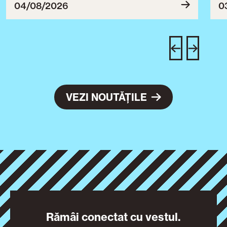
ce
04/08/2026
0
T
u
c
VEZI NOUTĂȚILE
Rămâi conectat cu vestul.