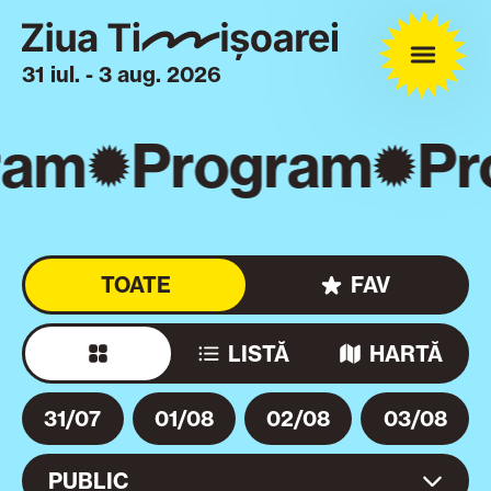
31 iul. - 3 aug. 2026
ram
Program
Pr
TOATE
FAV
LISTĂ
HARTĂ
31/07
01/08
02/08
03/08
PUBLIC