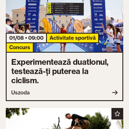
01/08 • 09:00
Activitate sportivă
Concurs
Experimentează duatlonul,
testează-ți puterea la
ciclism.
Uszoda