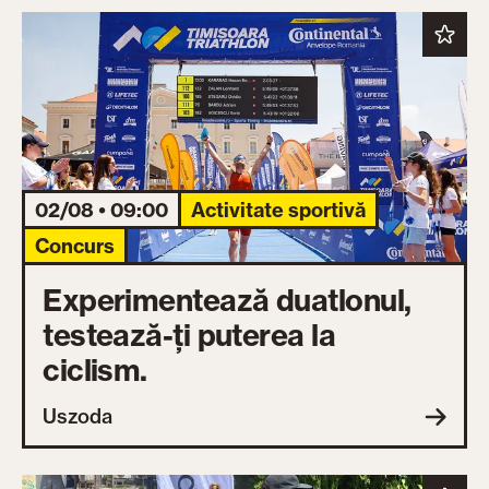
02/08 • 09:00
Activitate sportivă
Concurs
Experimentează duatlonul,
testează-ți puterea la
ciclism.
Uszoda