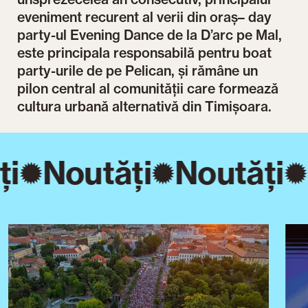
eveniment recurent al verii din oraș– day
party-ul Evening Dance de la D’arc pe Mal,
este principala responsabilă pentru boat
party-urile de pe Pelican, și rămâne un
pilon central al comunității care formează
cultura urbană alternativă din Timișoara.
ți
Noutăți
Noutăți