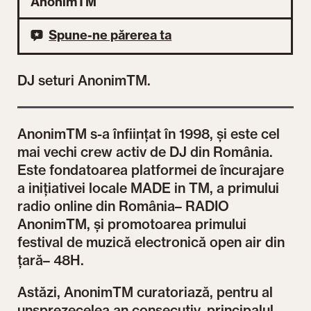
AnonimTM
Spune-ne părerea ta
DJ seturi AnonimTM.
AnonimTM s-a înființat în 1998, și este cel
mai vechi crew activ de DJ din România.
Este fondatoarea platformei de încurajare
a inițiativei locale MADE in TM, a primului
radio online din România– RADIO
AnonimTM, și promotoarea primului
festival de muzică electronică open air din
țară– 48H.
Astăzi, AnonimTM curatoriază, pentru al
unsprezecelea an consecutiv, principalul