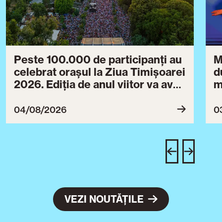
Peste 100.000 de participanți au
M
celebrat orașul la Ziua Timișoarei
d
2026. Ediția de anul viitor va avea
m
loc între 30 iulie și 3 august 2027
B
ce
04/08/2026
0
T
u
c
VEZI NOUTĂȚILE