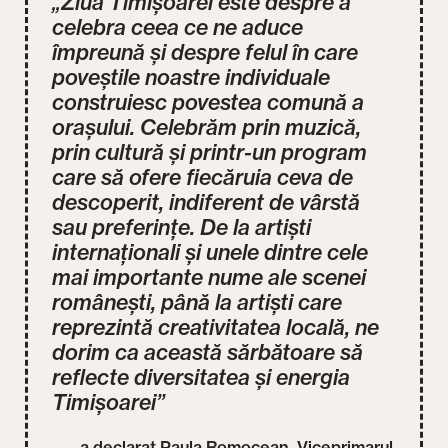
„Ziua Timișoarei este despre a
celebra ceea ce ne aduce
împreună și despre felul în care
poveștile noastre individuale
construiesc povestea comună a
orașului. Celebrăm prin muzică,
prin cultură și printr-un program
care să ofere fiecăruia ceva de
descoperit, indiferent de vârstă
sau preferințe. De la artiști
internaționali și unele dintre cele
mai importante nume ale scenei
românești, până la artiști care
reprezintă creativitatea locală, ne
dorim ca această sărbătoare să
reflecte diversitatea și energia
Timișoarei”
––– a declarat Paula Romocean, Viceprimarul