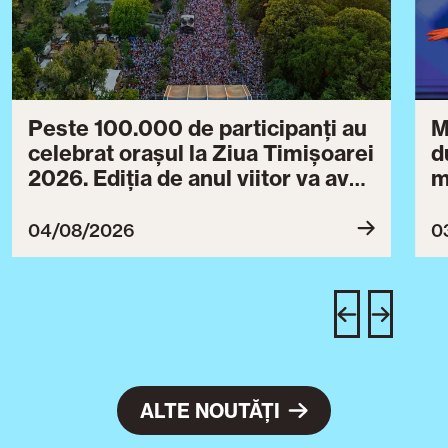
Peste 100.000 de participanți au
M
celebrat orașul la Ziua Timișoarei
d
2026. Ediția de anul viitor va avea
m
loc între 30 iulie și 3 august 2027
B
ce
04/08/2026
0
T
u
c
ALTE NOUTĂȚI