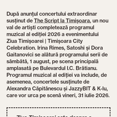
După anunțul concertului extraordinar
susținut de
The Script la Timișoara
, un nou
val de artiști completează programul
muzical al ediției 2026 a evenimentului
Ziua Timișoarei | Timișoara City
Celebration. Irina Rimes, Satoshi și Dora
Gaitanovici se alătură programului serii de
sâmbătă, 1 august, pe scena principală
amplasată pe Bulevardul I.C. Brătianu.
Programul muzical al ediției va include, de
asemenea, concertele susținute de
Alexandra Căpitănescu și JazzyBIT & K-lu,
care vor urca pe scenă vineri, 31 iulie 2026.