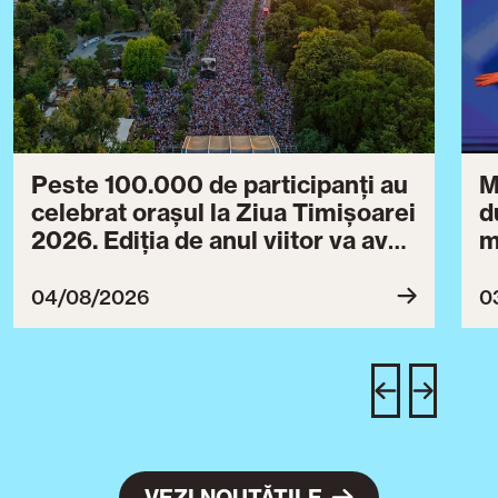
Peste 100.000 de participanți au
M
celebrat orașul la Ziua Timișoarei
d
2026. Ediția de anul viitor va avea
m
loc între 30 iulie și 3 august 2027
B
ce
04/08/2026
0
T
u
c
VEZI NOUTĂȚILE