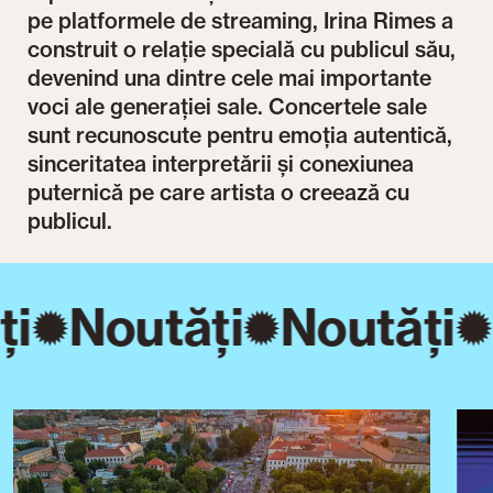
pe platformele de streaming, Irina Rimes a
construit o relație specială cu publicul său,
devenind una dintre cele mai importante
voci ale generației sale. Concertele sale
sunt recunoscute pentru emoția autentică,
sinceritatea interpretării și conexiunea
puternică pe care artista o creează cu
publicul.
ți
Noutăți
Noutăți