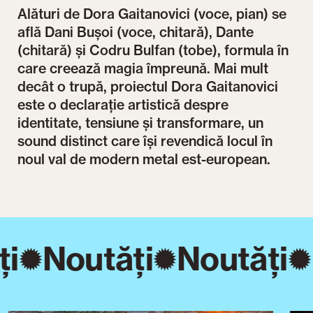
Alături de Dora Gaitanovici (voce, pian) se
află Dani Bușoi (voce, chitară), Dante
(chitară) și Codru Bulfan (tobe), formula în
care creează magia împreună. Mai mult
decât o trupă, proiectul Dora Gaitanovici
este o declarație artistică despre
identitate, tensiune și transformare, un
sound distinct care își revendică locul în
noul val de modern metal est-european.
i
Noutăți
Noutăți