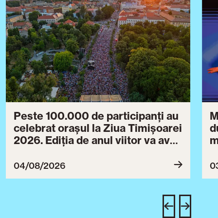
Peste 100.000 de participanți au
M
celebrat orașul la Ziua Timișoarei
d
2026. Ediția de anul viitor va avea
m
loc între 30 iulie și 3 august 2027
B
ce
04/08/2026
0
T
u
c