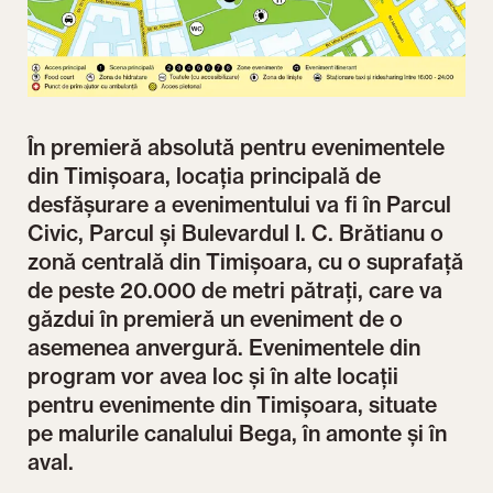
În premieră absolută pentru evenimentele
din Timișoara, locația principală de
desfășurare a evenimentului va fi în Parcul
Civic, Parcul și Bulevardul I. C. Brătianu o
zonă centrală din Timișoara, cu o suprafață
de peste 20.000 de metri pătrați, care va
găzdui în premieră un eveniment de o
asemenea anvergură. Evenimentele din
program vor avea loc și în alte locații
pentru evenimente din Timișoara, situate
pe malurile canalului Bega, în amonte și în
aval.