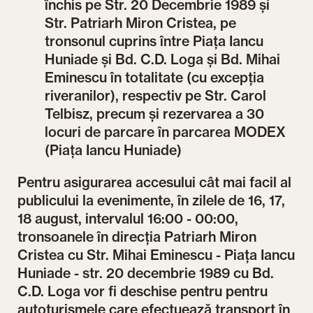
închis pe Str. 20 Decembrie 1989 și
Str. Patriarh Miron Cristea, pe
tronsonul cuprins între Piața Iancu
Huniade și Bd. C.D. Loga și Bd. Mihai
Eminescu în totalitate (cu excepția
riveranilor), respectiv pe Str. Carol
Telbisz, precum și rezervarea a 30
locuri de parcare în parcarea MODEX
(Piața Iancu Huniade)
Pentru asigurarea accesului cât mai facil al
publicului la evenimente, în zilele de 16, 17,
18 august, intervalul 16:00 - 00:00,
tronsoanele în direcția Patriarh Miron
Cristea cu Str. Mihai Eminescu - Piața Iancu
Huniade - str. 20 decembrie 1989 cu Bd.
C.D. Loga vor fi deschise pentru pentru
autoturismele care efectuează transport în