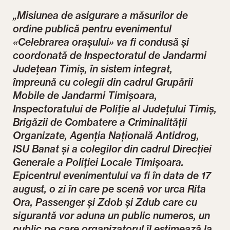
„Misiunea de asigurare a măsurilor de
ordine publică pentru evenimentul
«Celebrarea orașului» va fi condusă și
coordonată de Inspectoratul de Jandarmi
Județean Timiș, în sistem integrat,
împreună cu colegii din cadrul Grupării
Mobile de Jandarmi Timișoara,
Inspectoratului de Poliție al Județului Timiș,
Brigăzii de Combatere a Criminalității
Organizate, Agenția Națională Antidrog,
ISU Banat și a colegilor din cadrul Direcției
Generale a Poliției Locale Timișoara.
Epicentrul evenimentului va fi în data de 17
august, o zi în care pe scenă vor urca Rita
Ora, Passenger și Zdob și Zdub care cu
sigurantă vor aduna un public numeros, un
public pe care organizatorul îl estimează la