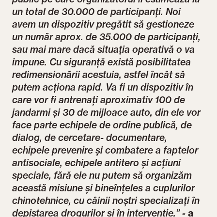
un total de 30.000 de participanți. Noi
avem un dispozitiv pregătit să gestioneze
un număr aprox. de 35.000 de participanți,
sau mai mare dacă situația operativă o va
impune. Cu siguranță există posibilitatea
redimensionării acestuia, astfel încât să
putem acționa rapid. Va fi un dispozitiv în
care vor fi antrenați aproximativ 100 de
jandarmi și 30 de mijloace auto, din ele vor
face parte echipele de ordine publică, de
dialog, de cercetare- documentare,
echipele prevenire și combatere a faptelor
antisociale, echipele antitero și acțiuni
speciale, fără ele nu putem să organizăm
această misiune și bineînțeles a cuplurilor
chinotehnice, cu câinii noștri specializați în
depistarea drogurilor și în intervenție.”
-
a