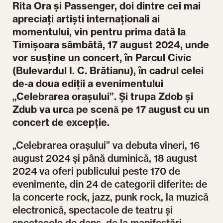
Rita Ora și Passenger, doi dintre cei mai
apreciați artiști internaționali ai
momentului, vin pentru prima dată la
Timișoara sâmbătă, 17 august 2024, unde
vor susține un concert, în Parcul Civic
(Bulevardul I. C. Brătianu), în cadrul celei
de-a doua ediții a evenimentului
„Celebrarea orașului”. Și trupa Zdob și
Zdub va urca pe scenǎ pe 17 august cu un
concert de excepție.
„Celebrarea orașului” va debuta vineri, 16
august 2024 și până duminică, 18 august
2024 va oferi publicului peste 170 de
evenimente, din 24 de categorii diferite: de
la concerte rock, jazz, punk rock, la muzică
electronică, spectacole de teatru și
spectacole de dans, de la manifestări