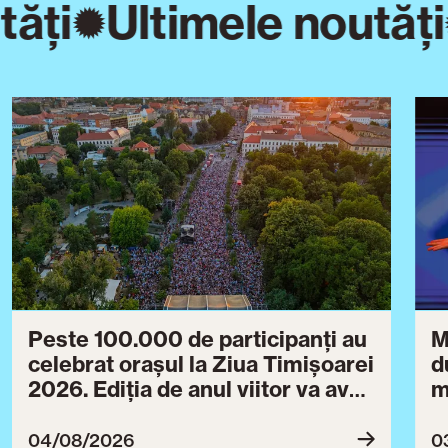
ăți
Ultimele noutăți
Peste 100.000 de participanți au
M
celebrat orașul la Ziua Timișoarei
d
2026. Ediția de anul viitor va avea
m
loc între 30 iulie și 3 august 2027
B
ce
04/08/2026
0