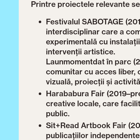
Printre proiectele relevante s
Festivalul SABOTAGE (201
interdisciplinar care a co
experimentală cu instalați
intervenții artistice.
Launmomentdat în parc (20
comunitar cu acces liber, 
vizuală, proiecții și activit
Harababura Fair (2019–pre
creative locale, care facili
public.
Sit+Read Artbook Fair (20
publicațiilor independente,