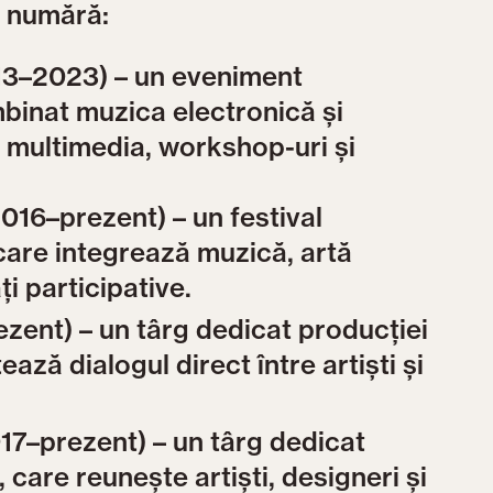
e numără:
3–2023) – un eveniment
mbinat muzica electronică și
i multimedia, workshop-uri și
16–prezent) – un festival
care integrează muzică, artă
ăți participative.
zent) – un târg dedicat producției
tează dialogul direct între artiști și
17–prezent) – un târg dedicat
 care reunește artiști, designeri și