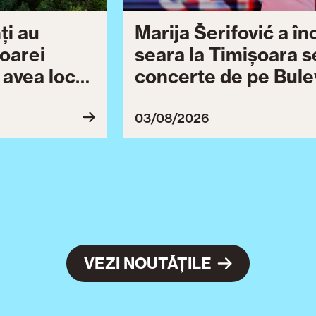
ți au
Marija Šerifović a î
șoarei
seara la Timișoara s
a avea loc
concerte de pe Bulev
27
Brătianu dedicate ce
Ziua Timișoarei cont
03/08/2026
ultimă serie de even
VEZI NOUTĂȚILE