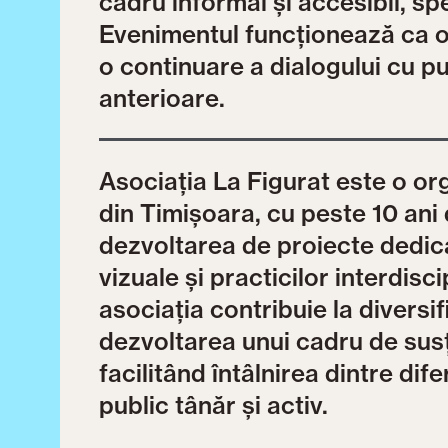
cadru informal și accesibil, spe
Evenimentul funcționează ca o 
o continuare a dialogului cu pub
anterioare.
Asociația La Figurat este o or
din Timișoara, cu peste 10 ani d
dezvoltarea de proiecte dedicat
vizuale și practicilor interdisci
asociația contribuie la diversif
dezvoltarea unui cadru de susț
facilitând întâlnirea dintre dif
public tânăr și activ.