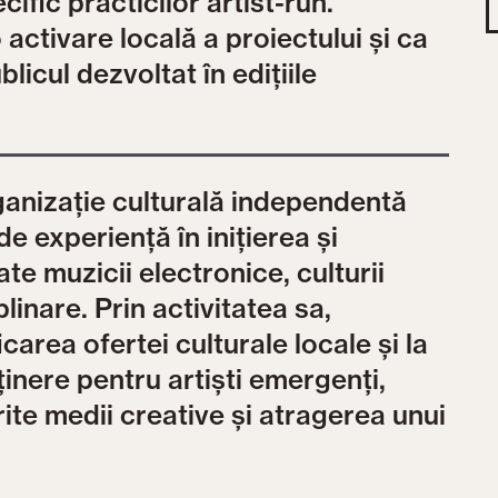
cific practicilor artist-run.
activare locală a proiectului și ca
licul dezvoltat în edițiile
ganizație culturală independentă
e experiență în inițierea și
e muzicii electronice, culturii
plinare. Prin activitatea sa,
icarea ofertei culturale locale și la
inere pentru artiști emergenți,
erite medii creative și atragerea unui