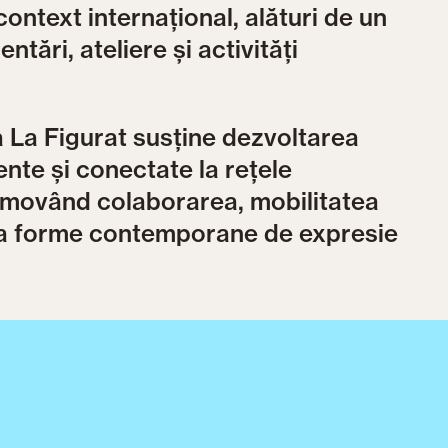
context internațional, alături de un
tări, ateliere și activități
ia La Figurat susține dezvoltarea
nte și conectate la rețele
romovând colaborarea, mobilitatea
i la forme contemporane de expresie