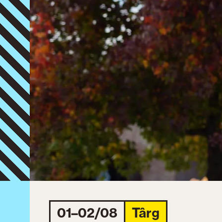
01–02/08
Târg