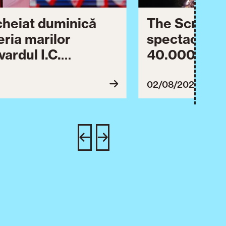
ncheiat duminică
The Script ș
eria marilor
spectaculos 
ardul I.C.
40.000 de pa
lebrării orașului.
împreună Tim
inuă astăzi cu o
evenimentul
02/08/2026
imente culturale