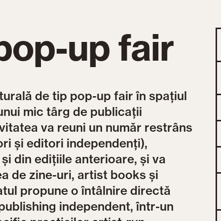
pop-up fair
urală de tip pop-up fair în spațiul
nui mic târg de publicații
ivitatea va reuni un număr restrâns
tori și editori independenți),
i din edițiile anterioare, și va
 de zine-uri, artist books și
tul propune o întâlnire directă
 publishing independent, într-un