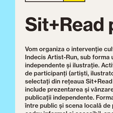
Sit+Read 
Vom organiza o intervenție cult
Indecis Artist-Run, sub forma u
independente și ilustrație. Act
de participanți (artiști, ilustra
selectați din rețeaua Sit+Read ș
include prezentarea și vânzarea
publicații independente. Forma
între public și scena locală de