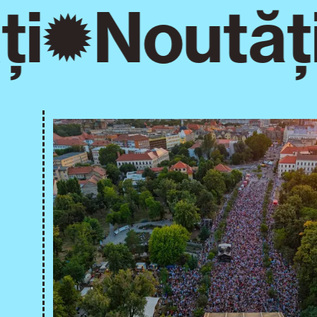
i
Noutăți