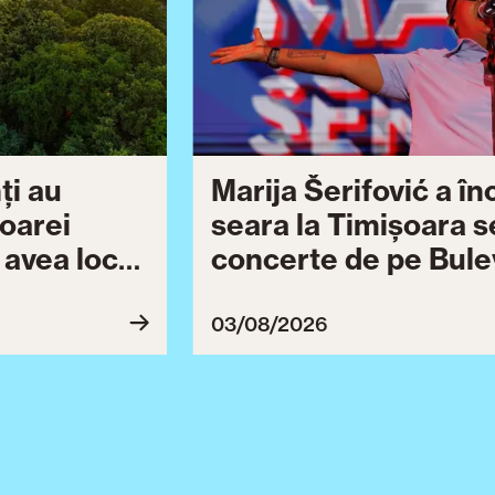
ți au
Marija Šerifović a î
șoarei
seara la Timișoara s
a avea loc
concerte de pe Bulev
27
Brătianu dedicate ce
Ziua Timișoarei cont
03/08/2026
ultimă serie de even