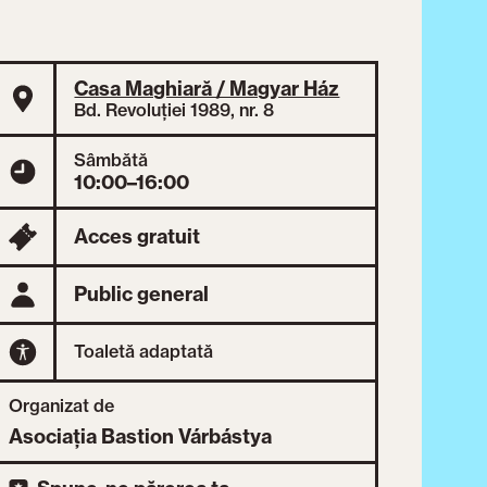
Casa Maghiară / Magyar Ház
Bd. Revoluției 1989, nr. 8
Sâmbătă
10:00–16:00
Acces gratuit
Public general
Toaletă adaptată
Organizat de
Asociația Bastion Várbástya