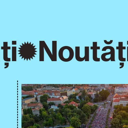
i
Noutăți