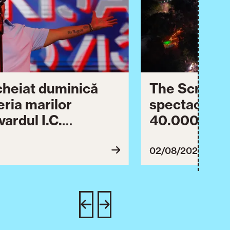
ncheiat duminică
The Script ș
eria marilor
spectaculos 
ardul I.C.
40.000 de pa
lebrării orașului.
împreună Tim
inuă astăzi cu o
evenimentul
02/08/2026
imente culturale