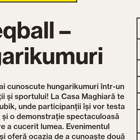
qball –
arikumuri
ai cunoscute hungarikumuri într-un
ii și sportului! La Casa Maghiară te
ik, unde participanții își vor testa
 și o demonstrație spectaculoasă
re a cucerit lumea. Evenimentul
 și oferă ocazia de a cunoaște două