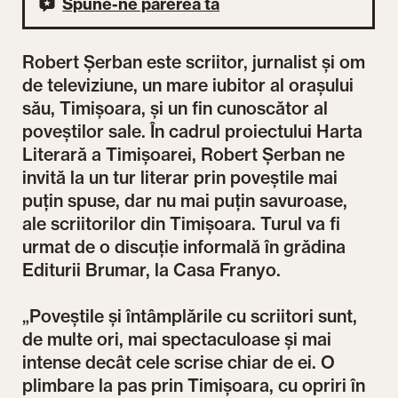
Spune-ne părerea ta
Robert Șerban este scriitor, jurnalist și om
de televiziune, un mare iubitor al orașului
său, Timișoara, și un fin cunoscător al
poveștilor sale. În cadrul proiectului Harta
Literară a Timișoarei, Robert Șerban ne
invită la un tur literar prin poveștile mai
puțin spuse, dar nu mai puțin savuroase,
ale scriitorilor din Timișoara. Turul va fi
urmat de o discuție informală în grădina
Editurii Brumar, la Casa Franyo.
„Poveștile și întâmplările cu scriitori sunt,
de multe ori, mai spectaculoase și mai
intense decât cele scrise chiar de ei. O
plimbare la pas prin Timișoara, cu opriri în