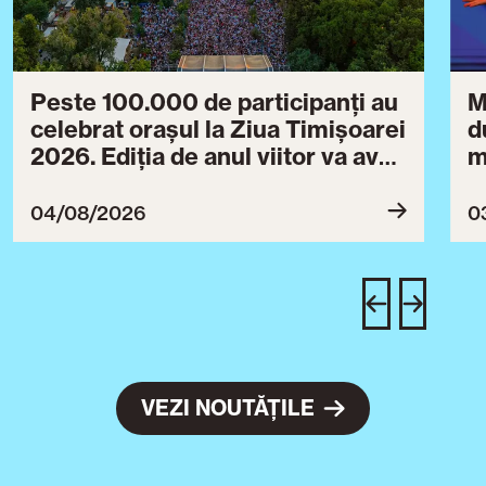
Peste 100.000 de participanți au
M
celebrat orașul la Ziua Timișoarei
d
2026. Ediția de anul viitor va avea
m
loc între 30 iulie și 3 august 2027
B
ce
04/08/2026
0
T
u
c
VEZI NOUTĂȚILE