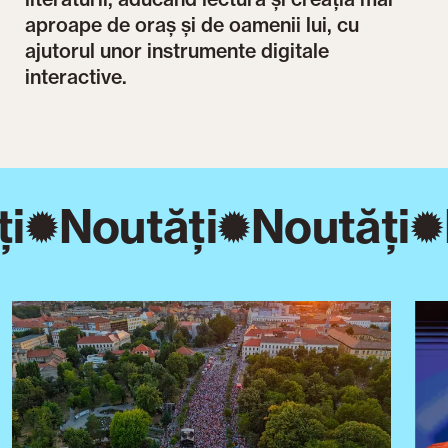
aproape de oraș și de oamenii lui, cu
ajutorul unor instrumente digitale
interactive.
i
Noutăți
Noutăți