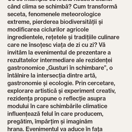
când clima se schimbă? Cum transformă
seceta, fenomenele meteorologice
extreme, pierderea biodiversității și
modificarea ciclurilor agricole
ingredientele, rețetele și tradițiile culinare
care ne însoțesc viața de zi cu zi? Vă
invităm la evenimentul de prezentare a
rezultatelor intermediare ale rezidenței
gastronomice „Gusturi în schimbare”, o
întâlnire la intersecția dintre artă,
gastronomie și ecologie. Prin cercetare,
explorare artistică și experiment creativ,
rezidența propune o reflecție asupra
modului în care schimbările climatice
influențează felul în care producem,
pregătim, împărțim și imaginăm
hrana. Evenimentul va aduce în fața