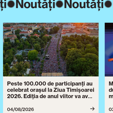
i
Noutăți
Noutăți
Peste 100.000 de participanți au
M
celebrat orașul la Ziua Timișoarei
d
2026. Ediția de anul viitor va avea
m
loc între 30 iulie și 3 august 2027
B
ce
04/08/2026
0