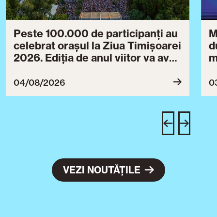
Peste 100.000 de participanți au
M
celebrat orașul la Ziua Timișoarei
d
2026. Ediția de anul viitor va avea
m
loc între 30 iulie și 3 august 2027
B
ce
04/08/2026
0
T
u
c
VEZI NOUTĂȚILE