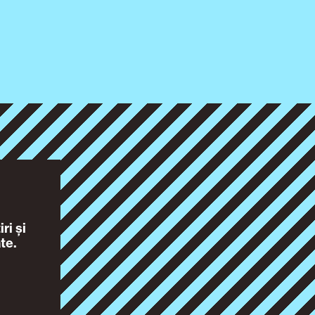
ri și
te.