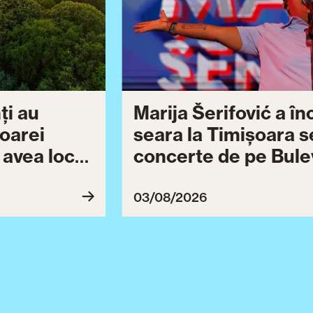
ți au
Marija Šerifović a î
șoarei
seara la Timișoara s
a avea loc
concerte de pe Bulev
27
Brătianu dedicate ce
Ziua Timișoarei cont
03/08/2026
ultimă serie de even