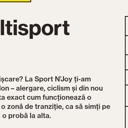
ltisport
mișcare? La Sport N’Joy ți-am
on – alergare, ciclism și din nou
ta exact cum funcționează o
o zonă de tranziție, ca să simți pe
 o probă la alta.