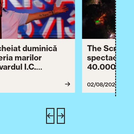
ncheiat duminică
The Script ș
eria marilor
spectaculos 
ardul I.C.
40.000 de pa
lebrării orașului.
împreună Tim
inuă astăzi cu o
evenimentul
02/08/2026
imente culturale