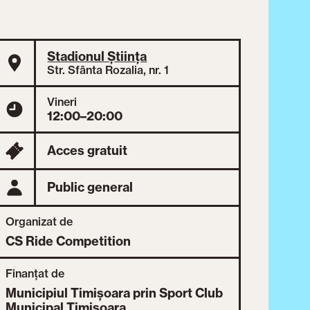
Stadionul Știința
Str. Sfânta Rozalia, nr. 1
Vineri
12:00–20:00
Acces gratuit
Public general
Organizat de
CS Ride Competition
Finanțat de
Municipiul Timișoara prin Sport Club
Municipal Timișoara