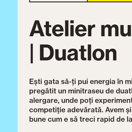
Atelier mu
| Duatlon
Ești gata să-ți pui energia în 
pregătit un minitraseu de duatl
alergare, unde poți experimen
competiție adevărată. Avem și 
bune cum e să treci rapid de la