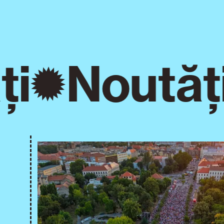
i
Noutăți