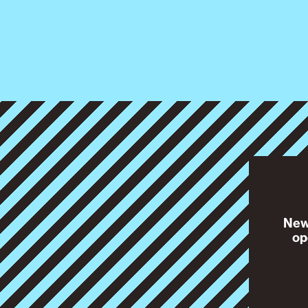
News
op