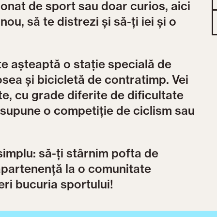
sionat de sport sau doar curios, aici
ou, să te distrezi și să-ți iei și o
te așteaptă o stație specială de
sea și bicicletă de contratimp. Vei
, cu grade diferite de dificultate
resupune o competiție de ciclism sau
simplu: să-ți stârnim pofta de
 apartenență la o comunitate
ri bucuria sportului!