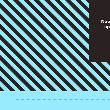
News
op