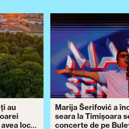
ți au
Marija Šerifović a î
șoarei
seara la Timișoara s
a avea loc
concerte de pe Bulev