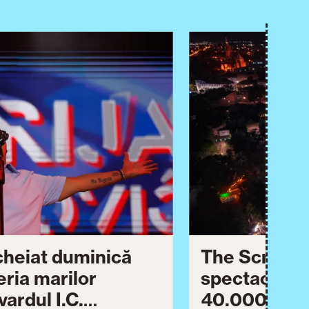
ncheiat duminică
The Script ș
eria marilor
spectaculos 
ardul I.C.
40.000 de pa