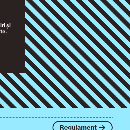
ri și
te.
Regulament