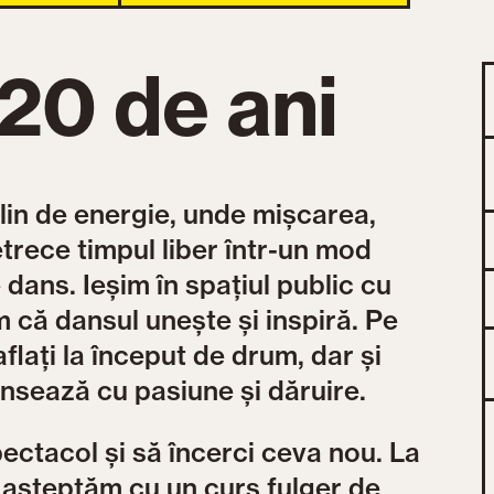
20 de ani
lin de energie, unde mișcarea,
trece timpul liber într-un mod
 dans. Ieșim în spațiul public cu
m că dansul unește și inspiră. Pe
aflați la început de drum, dar și
ansează cu pasiune și dăruire.
ectacol și să încerci ceva nou. La
te așteptăm cu un curs fulger de