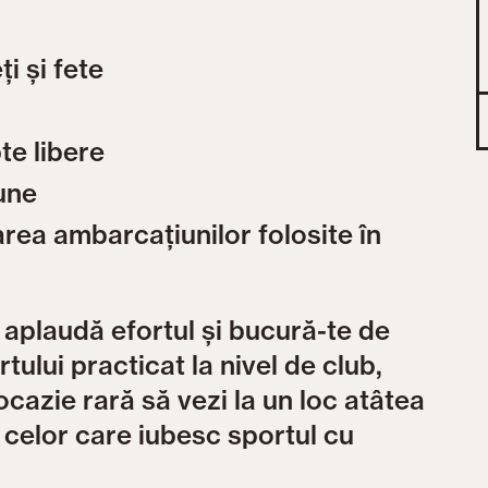
i și fete
te libere
iune
rea ambarcațiunilor folosite în
 aplaudă efortul și bucură-te de
tului practicat la nivel de club,
cazie rară să vezi la un loc atâtea
a celor care iubesc sportul cu