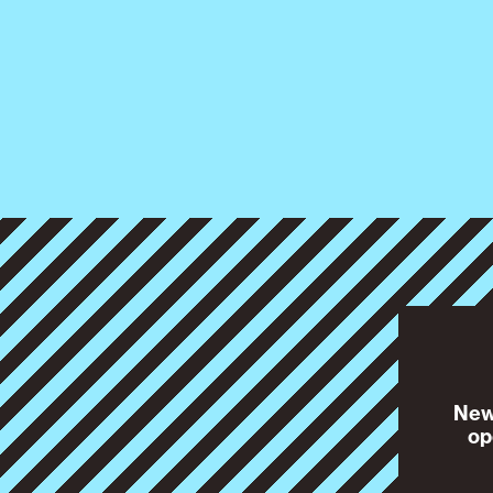
News
op