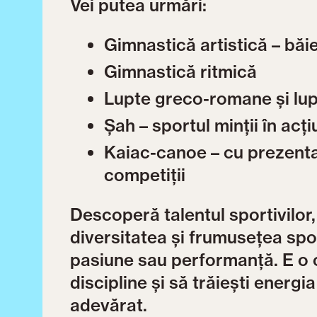
Vei putea urmări:
Gimnastică artistică – băieț
Gimnastică ritmică
Lupte greco-romane și lup
Șah – sportul minții în acț
Kaiac-canoe – cu prezenta
competiții
Descoperă talentul sportivilor,
diversitatea și frumusețea spor
pasiune sau performanță. E o o
discipline și să trăiești energi
adevărat.