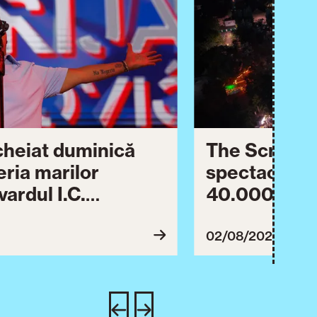
ncheiat duminică
The Script ș
eria marilor
spectaculos 
ardul I.C.
40.000 de pa
lebrării orașului.
împreună Tim
inuă astăzi cu o
evenimentul
02/08/2026
imente culturale