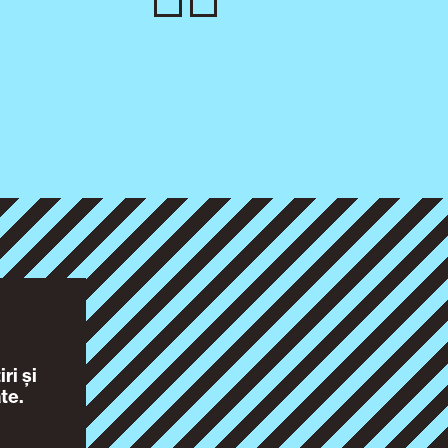
ri și
te.