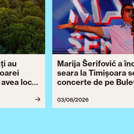
ți au
Marija Šerifović a î
șoarei
seara la Timișoara s
a avea loc
concerte de pe Bulev
27
Brătianu dedicate ce
Ziua Timișoarei cont
03/08/2026
ultimă serie de even