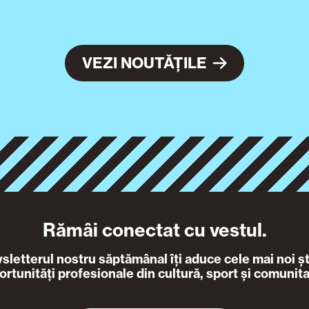
VEZI NOUTĂȚILE
Rămâi conectat cu vestul.
letterul nostru săptămânal îți aduce cele mai noi ști
ortunități profesionale din cultură, sport și comunita