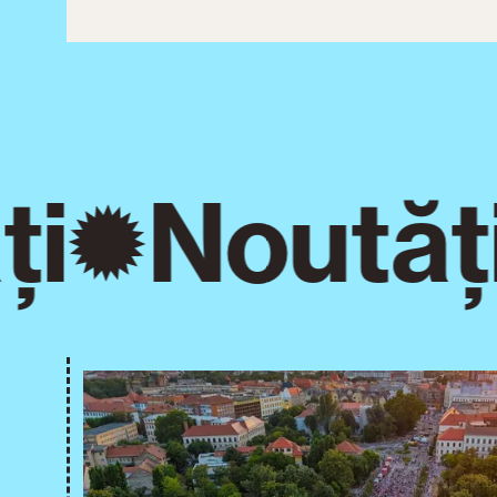
i
Noutăți