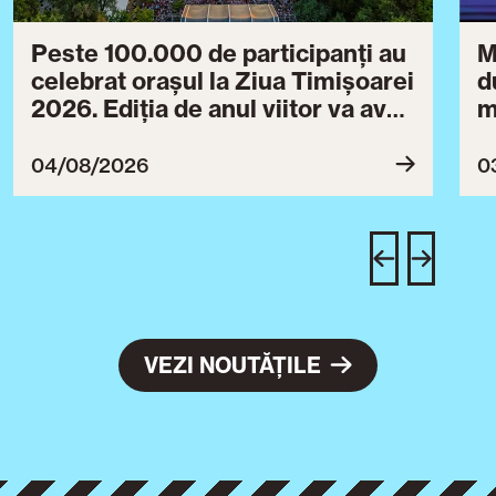
Peste 100.000 de participanți au
M
celebrat orașul la Ziua Timișoarei
d
2026. Ediția de anul viitor va avea
m
loc între 30 iulie și 3 august 2027
B
ce
04/08/2026
0
T
u
c
VEZI NOUTĂȚILE