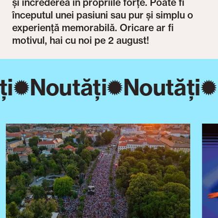
și încrederea în propriile forțe. Poate fi
începutul unei pasiuni sau pur și simplu o
experiență memorabilă. Oricare ar fi
motivul, hai cu noi pe 2 august!
i
Noutăți
Noutăți