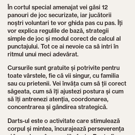
În cortul special amenajat vei găsi 12
panouri de joc securizate, iar jucătorii
noștri voluntari te vor ghida pas cu pas. Îți
vor explica regulile de bază, strategii
simple de joc și modul corect de calcul al
punctajului. Tot ce ai nevoie ca să intri în
ritmul unui meci adevărat.
Cursurile sunt gratuite și potrivite pentru
toate vârstele, fie că vii singur, cu familia
sau cu prietenii. Vei învăța cum să ții corect
săgeata, cum să îți ajustezi postura și cum
să îți antrenezi atenția, coordonarea,
concentrarea și gândirea strategică.
Darts-ul este o activitate care stimulează
corpul și mintea, încurajează perseverența