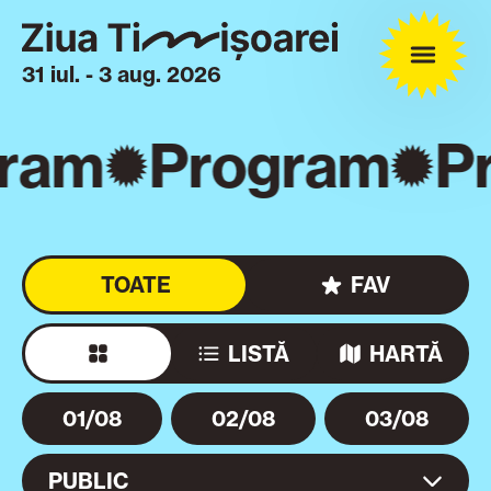
31 iul. - 3 aug. 2026
ram
Program
P
TOATE
FAV
LISTĂ
HARTĂ
01/08
02/08
03/08
PUBLIC