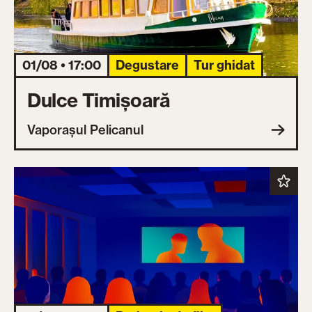
01/08 • 17:00
Degustare
Tur ghidat
Dulce Timișoară
Vaporașul Pelicanul