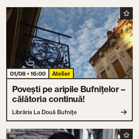
01/08 • 16:00
Atelier
Povești pe aripile Bufnițelor –
călătoria continuă!
Librăria La Două Bufnițe