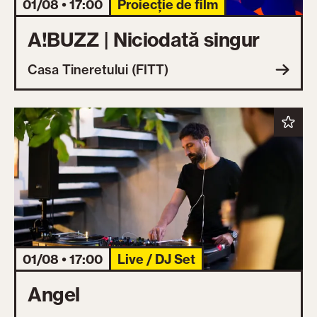
01/08 • 17:00
Proiecție de film
A!BUZZ | Niciodată singur
Casa Tineretului (FITT)
01/08 • 17:00
Live / DJ Set
Angel