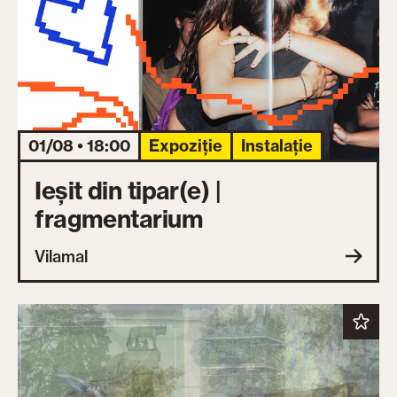
01/08 • 18:00
Expoziție
Instalație
Ieșit din tipar(e) |
fragmentarium
Vilamal