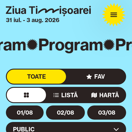
31 iul. - 3 aug. 2026
ram
Program
P
TOATE
FAV
LISTĂ
HARTĂ
01/08
02/08
03/08
PUBLIC