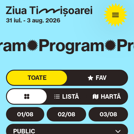
31 iul. - 3 aug. 2026
ram
Program
P
TOATE
FAV
LISTĂ
HARTĂ
01/08
02/08
03/08
PUBLIC