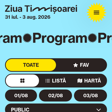
31 iul. - 3 aug. 2026
ram
Program
P
TOATE
FAV
LISTĂ
HARTĂ
01/08
02/08
03/08
PUBLIC