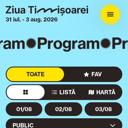
31 iul. - 3 aug. 2026
ram
Program
P
TOATE
FAV
LISTĂ
HARTĂ
01/08
02/08
03/08
PUBLIC