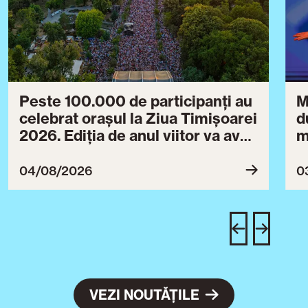
Peste 100.000 de participanți au
M
celebrat orașul la Ziua Timișoarei
d
2026. Ediția de anul viitor va avea
m
loc între 30 iulie și 3 august 2027
B
ce
04/08/2026
0
T
u
c
VEZI NOUTĂȚILE