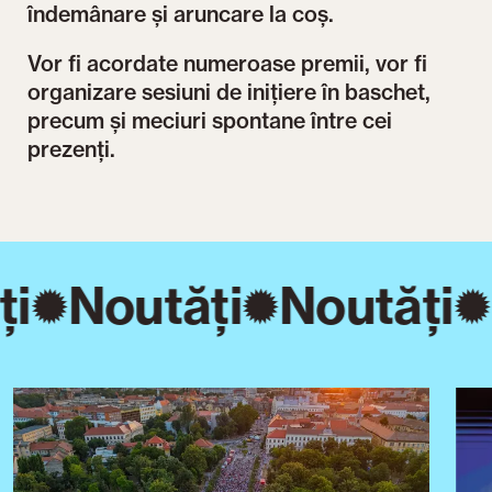
îndemânare și aruncare la coș.
Vor fi acordate numeroase premii, vor fi
organizare sesiuni de inițiere în baschet,
precum și meciuri spontane între cei
prezenți.
ți
Noutăți
Noutăți