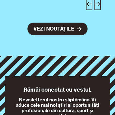
c
VEZI NOUTĂȚILE
Rămâi conectat cu vestul.
Newsletterul nostru săptămânal îți
aduce cele mai noi știri și oportunități
profesionale din cultură, sport și