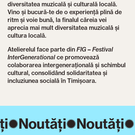
diversitatea muzicală și culturală locală.
Vino și bucură-te de o experiență plină de
ritm și voie bună, la finalul căreia vei
aprecia mai mult diversitatea muzicală și
cultura locală.
Atelierelul face parte din
FIG
–
Festival
InterGenerational
ce promovează
colaborarea intergenerațională și schimbul
cultural, consolidând solidaritatea și
incluziunea socială în Timișoara.
i
Noutăți
Noutăți