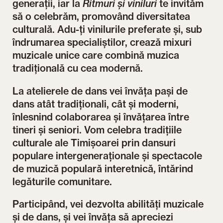
generații, iar la
Ritmuri și viniluri
te invităm
să o celebrăm, promovând diversitatea
culturală. Adu-ți vinilurile preferate și, sub
îndrumarea specialiștilor, crează mixuri
muzicale unice care combină muzica
tradițională cu cea modernă.
La atelierele de dans vei învăța pași de
dans atât tradiționali, cât și moderni,
înlesnind colaborarea și învățarea între
tineri și seniori. Vom celebra tradițiile
culturale ale Timișoarei prin dansuri
populare intergeneraționale și spectacole
de muzică populară interetnică, întărind
legăturile comunitare.
Participând, vei dezvolta abilități muzicale
și de dans, și vei învăța să apreciezi