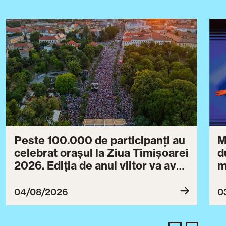
Peste 100.000 de participanți au
M
celebrat orașul la Ziua Timișoarei
d
2026. Ediția de anul viitor va avea
m
loc între 30 iulie și 3 august 2027
B
ce
04/08/2026
0
T
u