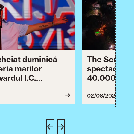
ncheiat duminică
The Script ș
eria marilor
spectaculos 
ardul I.C.
40.000 de pa
lebrării orașului.
împreună Tim
inuă astăzi cu o
evenimentul
02/08/2026
imente culturale