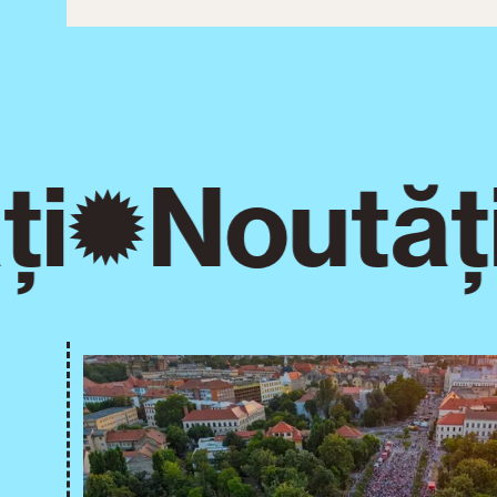
i
Noutăți