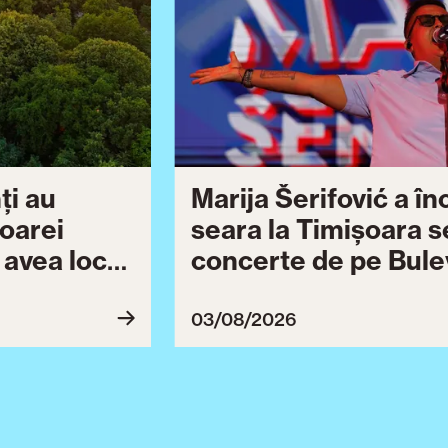
ți au
Marija Šerifović a î
șoarei
seara la Timișoara s
a avea loc
concerte de pe Bulev
27
Brătianu dedicate ce
Ziua Timișoarei cont
03/08/2026
ultimă serie de even