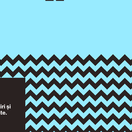
ri și
te.