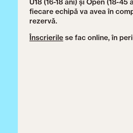
U18 (16-18 ani) și Open (18-45 
fiecare echipă va avea în comp
rezervă.
Înscrierile
se fac online, în pe