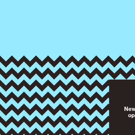
News
op