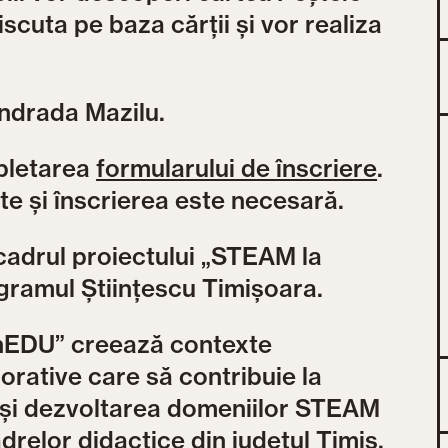
discuta pe baza cărții și vor realiza
 Andrada Mazilu.
mpletarea
formularului de înscriere
.
tate și înscrierea este necesară.
 cadrul proiectului „STEAM la
gramul Științescu Timișoara.
inEDU” creează contexte
orative care să contribuie la
a și dezvoltarea domeniilor STEAM
cadrelor didactice din județul Timiș.