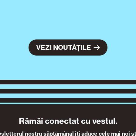
VEZI NOUTĂȚILE
Rămâi conectat cu vestul.
letterul nostru săptămânal îți aduce cele mai noi ști