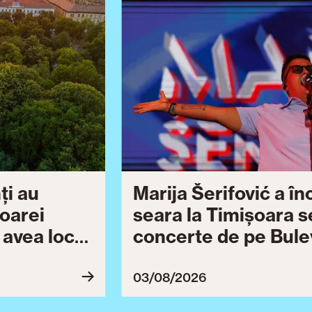
ți au
Marija Šerifović a î
șoarei
seara la Timișoara s
a avea loc
concerte de pe Bulev
27
Brătianu dedicate ce
Ziua Timișoarei cont
03/08/2026
ultimă serie de even