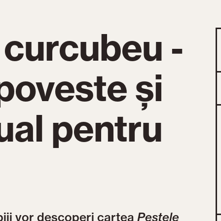
 curcubeu -
 poveste și
ual pentru
piii vor descoperi cartea
Peștele