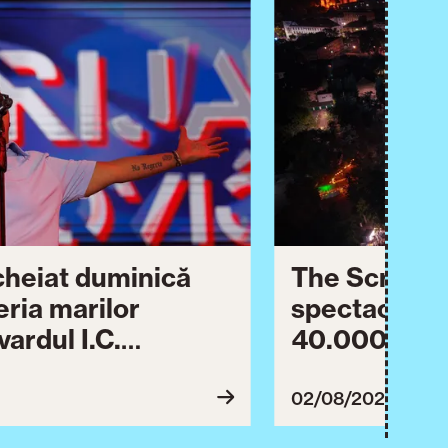
ncheiat duminică
The Script ș
eria marilor
spectaculos 
ardul I.C.
40.000 de pa
lebrării orașului.
împreună Tim
inuă astăzi cu o
evenimentul
02/08/2026
imente culturale