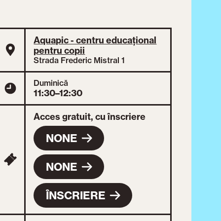
Aquapic - centru educațional
pentru copii
Strada Frederic Mistral 1
Duminică
11:30–12:30
Acces gratuit, cu înscriere
NONE
NONE
ÎNSCRIERE