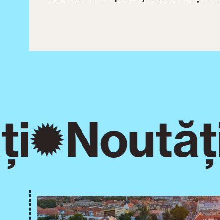
i
Noutăți