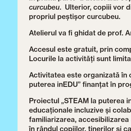
curcubeu
. Ulterior, copiii vor 
propriul peștișor curcubeu.
Atelierul va fi ghidat de prof.
Accesul este gratuit, prin co
Locurile la activități sunt limi
Activitatea este organizată în
puterea inEDU” finanțat în pro
Proiectul „STEAM la puterea 
educaționale incluzive și colab
familiarizarea, accesibilizare
în rândul copiilor, tinerilor și 