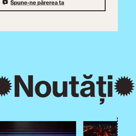
Spune-ne părerea ta
Noutăți