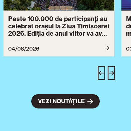
Peste 100.000 de participanți au
M
celebrat orașul la Ziua Timișoarei
d
2026. Ediția de anul viitor va avea
m
loc între 30 iulie și 3 august 2027
B
ce
04/08/2026
0
T
u
c
VEZI NOUTĂȚILE