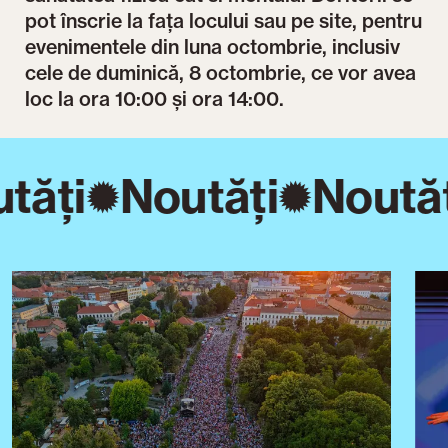
pot înscrie la fața locului sau pe site, pentru
evenimentele din luna octombrie, inclusiv
cele de duminică, 8 octombrie, ce vor avea
loc la ora 10:00 și ora 14:00.
tăți
Noutăți
Noutăț