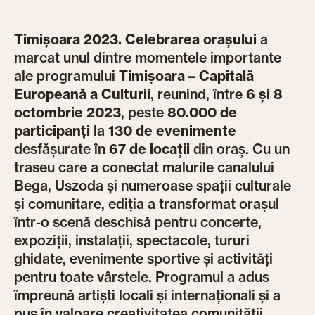
Timișoara 2023. Celebrarea orașului
a
marcat unul dintre momentele importante
ale programului
Timișoara – Capitală
Europeană a Culturii
, reunind, între
6 și 8
octombrie 2023
, peste
80.000 de
participanți
la
130 de evenimente
desfășurate în
67 de locații
din oraș. Cu un
traseu care a conectat malurile canalului
Bega, Uszoda și numeroase spații culturale
și comunitare, ediția a transformat orașul
într-o scenă deschisă pentru concerte,
expoziții, instalații, spectacole, tururi
ghidate, evenimente sportive și activități
pentru toate vârstele. Programul a adus
împreună artiști locali și internaționali și a
pus în valoare creativitatea comunității,