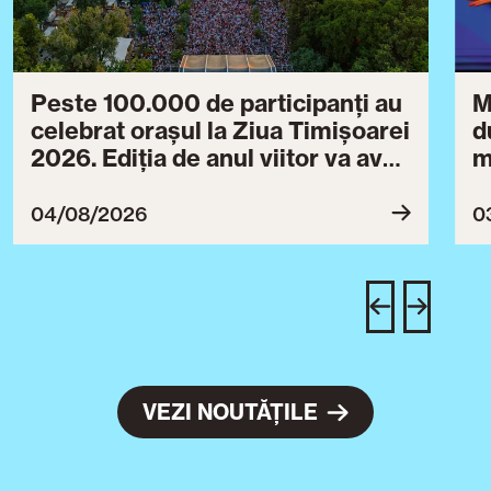
Peste 100.000 de participanți au
M
celebrat orașul la Ziua Timișoarei
d
2026. Ediția de anul viitor va avea
m
loc între 30 iulie și 3 august 2027
B
ce
04/08/2026
0
T
u
c
VEZI NOUTĂȚILE