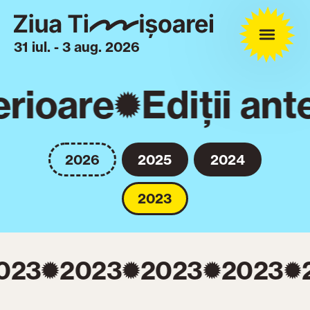
31 iul. - 3 aug. 2026
erioare
Ediții ant
2026
2025
2024
2023
023
2023
2023
2023