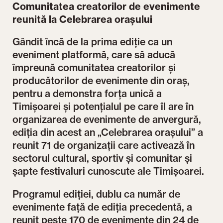
Comunitatea creatorilor de evenimente
reunită la Celebrarea orașului
Gândit încă de la prima ediție ca un
eveniment platformă, care să aducă
împreună comunitatea creatorilor și
producătorilor de evenimente din oraș,
pentru a demonstra forța unică a
Timișoarei și potențialul pe care îl are în
organizarea de evenimente de anvergură,
ediția din acest an „Celebrarea orașului” a
reunit 71 de organizații care activează în
sectorul cultural, sportiv și comunitar și
șapte festivaluri cunoscute ale Timișoarei.
Programul ediției, dublu ca număr de
evenimente față de ediția precedentă, a
reunit peste 170 de evenimente din 24 de