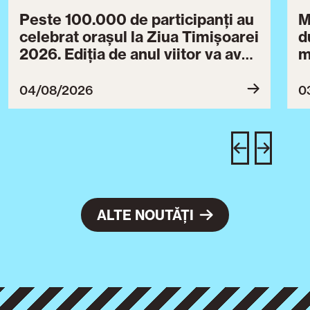
Peste 100.000 de participanți au
M
celebrat orașul la Ziua Timișoarei
d
2026. Ediția de anul viitor va avea
m
loc între 30 iulie și 3 august 2027
B
ce
04/08/2026
0
T
u
c
ALTE NOUTĂȚI