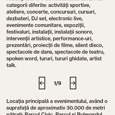
categorii diferite: activități sportive,
ateliere, concerte, concursuri, cursuri,
dezbateri, DJ set, electronic live,
evenimente comunitare, expoziții,
festivaluri, instalații, instalații sonore,
intervenții artistice, performance-uri,
prezentări, proiecții de filme, silent disco,
spectacole de dans, spectacole de teatru,
spoken word, tururi, tururi ghidate, artist
talk.
Credit foto: Cornel Putan, Centrul de Proiecte
Cre
1/9
Locația principală a evenimentului, având o
suprafață de aproximativ 30.000 de metri
pătrați: Parcul Civic, Parcul și Bulevardul