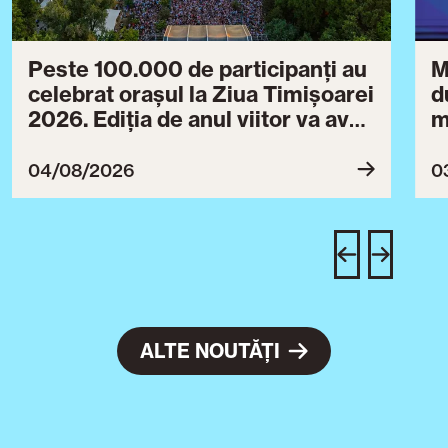
Peste 100.000 de participanți au
M
celebrat orașul la Ziua Timișoarei
d
2026. Ediția de anul viitor va avea
m
loc între 30 iulie și 3 august 2027
B
ce
04/08/2026
0
T
u
c
ALTE NOUTĂȚI