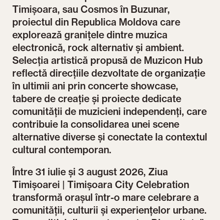
Timișoara, sau Cosmos în Buzunar,
proiectul din Republica Moldova care
explorează granițele dintre muzica
electronică, rock alternativ și ambient.
Selecția artistică propusă de Muzicon Hub
reflectă direcțiile dezvoltate de organizație
în ultimii ani prin concerte showcase,
tabere de creație și proiecte dedicate
comunității de muzicieni independenți, care
contribuie la consolidarea unei scene
alternative diverse și conectate la contextul
cultural contemporan.
Între 31 iulie și 3 august 2026, Ziua
Timișoarei | Timișoara City Celebration
transformă orașul într-o mare celebrare a
comunității, culturii și experiențelor urbane.