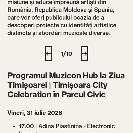
misiune și aduce împreună artiști din
România, Republica Moldova și Spania,
care vor oferi publicului ocazia de a
descoperi proiecte cu identități artistice
Adina Plastinina - Electronic live set @ Scena
distincte și abordări muzicale diverse.
Muzicon - Un oraș. O mie de feluri de a-l trăi.
G-R
Diversitate.
ora
1/10
Programul Muzicon Hub la Ziua
Timișoarei | Timișoara City
Celebration în Parcul Civic
Vineri, 31 iulie 2026
17:00 | Adina Plastinina - Electronic