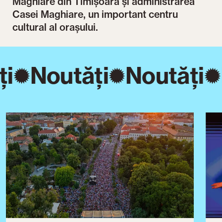
Maghiare din Timișoara și administrarea
Casei Maghiare, un important centru
cultural al orașului.
i
Noutăți
Noutăți