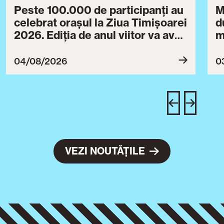
Peste 100.000 de participanți au
M
celebrat orașul la Ziua Timișoarei
d
2026. Ediția de anul viitor va avea
m
loc între 30 iulie și 3 august 2027
B
ce
04/08/2026
0
T
u
c
VEZI NOUTĂȚILE