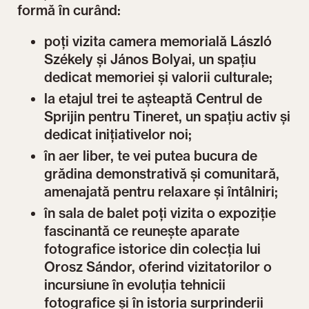
formă în curând:
poți vizita camera memorială László
Székely și János Bolyai, un spațiu
dedicat memoriei și valorii culturale;
la etajul trei te așteaptă Centrul de
Sprijin pentru Tineret, un spațiu activ și
dedicat inițiativelor noi;
în aer liber, te vei putea bucura de
grădina demonstrativă și comunitară,
amenajată pentru relaxare și întâlniri;
în sala de balet poți vizita o expoziție
fascinantă ce reunește aparate
fotografice istorice din colecția lui
Orosz Sándor, oferind vizitatorilor o
incursiune în evoluția tehnicii
fotografice și în istoria surprinderii