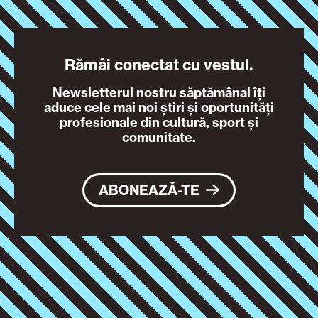
Rămâi conectat cu vestul.
Newsletterul nostru săptămânal îți
aduce cele mai noi știri și oportunități
profesionale din cultură, sport și
comunitate.
ABONEAZĂ-TE