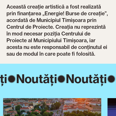
Această creație artistică a fost realizată
prin finanțarea „Energie! Burse de creație”,
acordată de Municipiul Timișoara prin
Centrul de Proiecte. Creația nu reprezintă
în mod necesar poziția Centrului de
Proiecte al Municipiului Timișoara, iar
acesta nu este responsabil de conținutul ei
sau de modul în care poate fi folosită.
ți
Noutăți
Noutăți