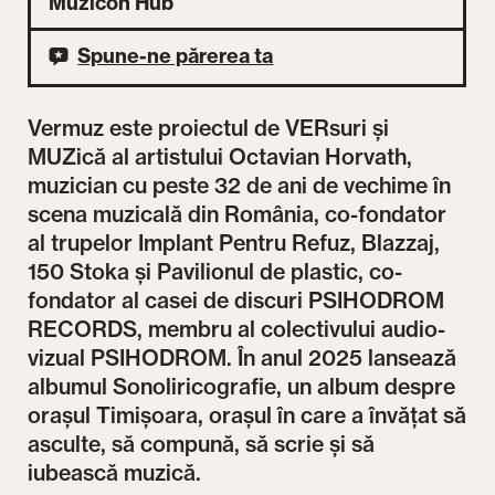
Muzicon Hub
Spune-ne părerea ta
Vermuz este proiectul de VERsuri și
MUZică al artistului Octavian Horvath,
muzician cu peste 32 de ani de vechime în
scena muzicală din România, co-fondator
al trupelor Implant Pentru Refuz, Blazzaj,
150 Stoka și Pavilionul de plastic, co-
fondator al casei de discuri PSIHODROM
RECORDS, membru al colectivului audio-
vizual PSIHODROM. În anul 2025 lansează
albumul Sonoliricografie, un album despre
orașul Timișoara, orașul în care a învățat să
asculte, să compună, să scrie și să
iubească muzică.