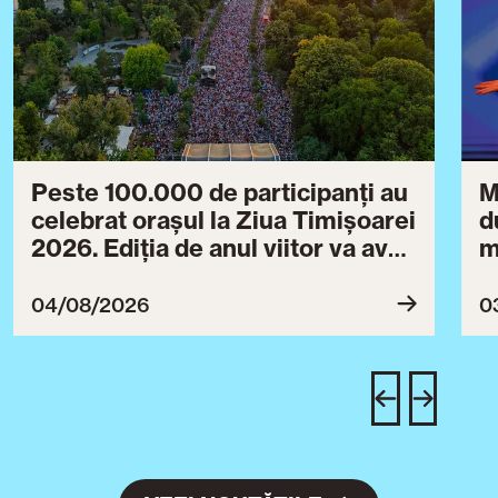
Peste 100.000 de participanți au
M
celebrat orașul la Ziua Timișoarei
d
2026. Ediția de anul viitor va avea
m
loc între 30 iulie și 3 august 2027
B
ce
04/08/2026
0
T
u
c