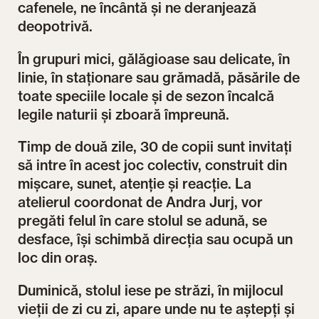
cafenele, ne încântă și ne deranjează
deopotrivă.
În grupuri mici, gălăgioase sau delicate, în
linie, în staționare sau grămadă, păsările de
toate speciile locale și de sezon încalcă
legile naturii și zboară împreună.
Timp de două zile, 30 de copii sunt invitați
să intre în acest joc colectiv, construit din
mișcare, sunet, atenție și reacție. La
atelierul coordonat de Andra Jurj, vor
pregăti felul în care stolul se adună, se
desface, își schimbă direcția sau ocupă un
loc din oraș.
Duminică, stolul iese pe străzi, în mijlocul
vieții de zi cu zi, apare unde nu te aștepți și