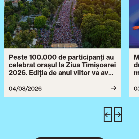
Peste 100.000 de participanți au
M
celebrat orașul la Ziua Timișoarei
d
2026. Ediția de anul viitor va avea
m
loc între 30 iulie și 3 august 2027
B
ce
04/08/2026
0
T
u
c