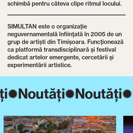
schimbă pentru câteva clipe ritmul locului.
SIMULTAN este o organizație
neguvernamentală înființată în 2005 de un
grup de artiști din Timișoara. Funcționează
ca platformă transdisciplinară și festival
dedicat artelor emergente, cercetării și
experimentării artistice.
i
Noutăți
Noutăți