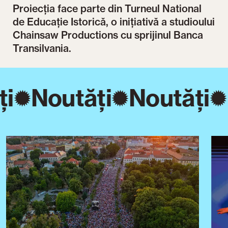
Proiecția face parte din Turneul National
de Educație Istorică, o inițiativă a studioului
Chainsaw Productions cu sprijinul Banca
Transilvania.
i
Noutăți
Noutăți