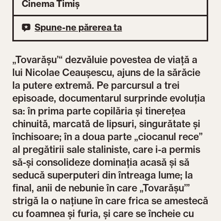
Cinema Timiș
Spune-ne părerea ta
„Tovarășu’“ dezvăluie povestea de viață a
lui Nicolae Ceaușescu, ajuns de la sărăcie
la putere extremă. Pe parcursul a trei
episoade, documentarul surprinde evoluția
sa: în prima parte copilăria și tinerețea
chinuită, marcată de lipsuri, singurătate și
închisoare; în a doua parte „ciocanul rece”
al pregătirii sale staliniste, care i-a permis
să-și consolideze dominația acasă și să
seducă superputeri din întreaga lume; la
final, anii de nebunie în care „Tovarășu’”
strigă la o națiune în care frica se amestecă
cu foamnea și furia, și care se încheie cu