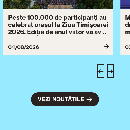
Peste 100.000 de participanți au
M
celebrat orașul la Ziua Timișoarei
d
2026. Ediția de anul viitor va avea
m
loc între 30 iulie și 3 august 2027
B
ce
04/08/2026
0
T
u
c
VEZI NOUTĂȚILE