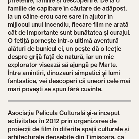
prietenie, familie și descoperire. De la o
familie de capibare în căutare de adăpost,
la un câine-erou care sare în ajutor în
mijlocul unui incendiu, fiecare film ne arată
cât de importante sunt bunătatea și curajul.
O fetiță pornește într-o ultimă aventură
alături de bunicul ei, un pește dă o lecție
despre grijă față de natură, iar un mic
explorator visează să ajungă pe Marte.
Între amintiri, dinozauri simpatici și lumi
fantastice, vei descoperi că uneori cele mai
mari povești se spun fără cuvinte.
Asociaţia Pelicula Culturală şi-a început
activitatea în 2012 prin organizarea de
proiecţii de film în diferite spaţii culturale şi
arhitecturale deosebite din Timişoara, ca