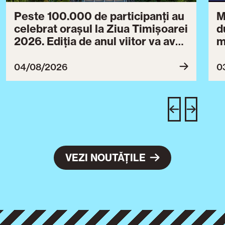
Peste 100.000 de participanți au
M
celebrat orașul la Ziua Timișoarei
d
2026. Ediția de anul viitor va avea
m
loc între 30 iulie și 3 august 2027
B
ce
04/08/2026
0
T
u
c
VEZI NOUTĂȚILE