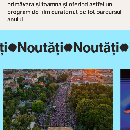
primăvara și toamna și oferind astfel un
program de film curatoriat pe tot parcursul
anului.
i
Noutăți
Noutăți