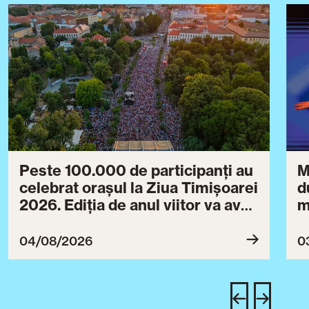
Peste 100.000 de participanți au
M
celebrat orașul la Ziua Timișoarei
d
2026. Ediția de anul viitor va avea
m
loc între 30 iulie și 3 august 2027
B
ce
04/08/2026
0
T
u
c