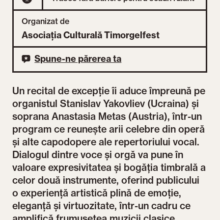
Organizat de
Asociația Culturală Timorgelfest
Spune-ne părerea ta
Un recital de excepție îi aduce împreună pe
organistul Stanislav Yakovliev (Ucraina) și
soprana Anastasia Metas (Austria), într-un
program ce reunește arii celebre din operă
și alte capodopere ale repertoriului vocal.
Dialogul dintre voce și orgă va pune în
valoare expresivitatea și bogăția timbrală a
celor două instrumente, oferind publicului
o experiență artistică plină de emoție,
eleganță și virtuozitate, într-un cadru ce
amplifică frumusețea muzicii clasice.