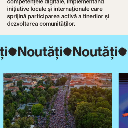
competențele digitale, implementând
inițiative locale și internaționale care
sprijină participarea activă a tinerilor și
dezvoltarea comunităților.
i
Noutăți
Noutăți