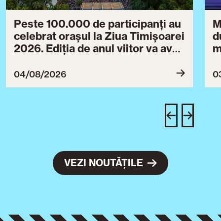
Peste 100.000 de participanți au
M
celebrat orașul la Ziua Timișoarei
d
2026. Ediția de anul viitor va avea
m
loc între 30 iulie și 3 august 2027
B
ce
04/08/2026
0
T
u
c
VEZI NOUTĂȚILE