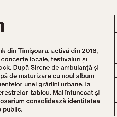
m
k din Timișoara, activă din 2016,
 concerte locale, festivaluri și
ock. După Sirene de ambulanță și
apă de maturizare cu noul album
entelor unei grădini urbane, la
ferestrelor-tablou. Mai întunecat și
 Rosarium consolidează identitatea
 public.