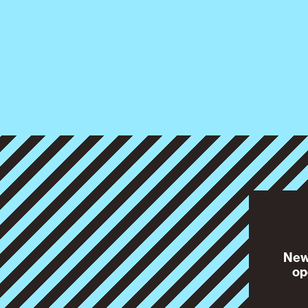
News
op