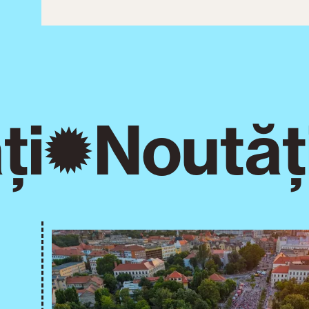
i
Noutăți