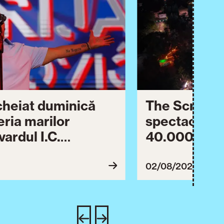
ncheiat duminică
The Script ș
eria marilor
spectaculos 
ardul I.C.
40.000 de pa
lebrării orașului.
împreună Tim
inuă astăzi cu o
evenimentul
02/08/2026
imente culturale