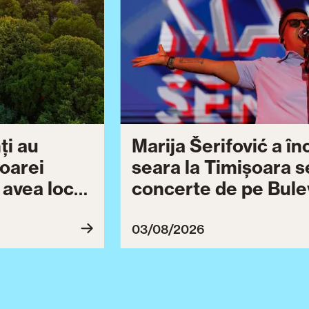
ți au
Marija Šerifović a î
șoarei
seara la Timișoara s
a avea loc
concerte de pe Bulev
27
Brătianu dedicate ce
Ziua Timișoarei cont
03/08/2026
ultimă serie de even