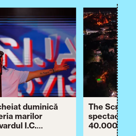
ncheiat duminică
The Script ș
eria marilor
spectaculos 
ardul I.C.
40.000 de pa
lebrării orașului.
împreună Tim