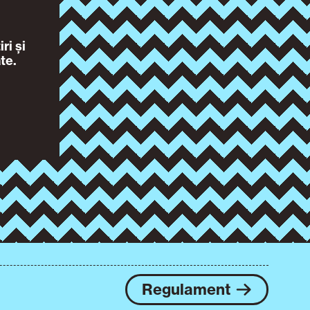
ri și
te.
Regulament