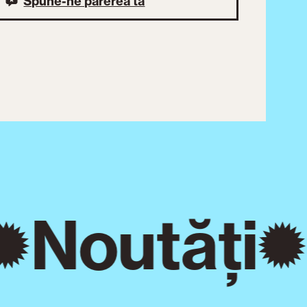
Spune-ne părerea ta
Noutăți