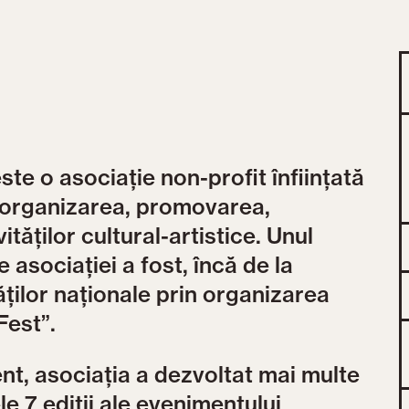
te o asociație non-profit înființată
p organizarea, promovarea,
ităților cultural-artistice. Unul
e asociației a fost, încă de la
ăților naționale prin organizarea
Fest”.
zent, asociația a dezvoltat mai multe
le 7 ediții ale evenimentului