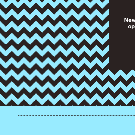
News
op