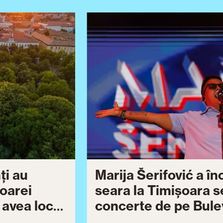
ți au
Marija Šerifović a î
șoarei
seara la Timișoara s
a avea loc
concerte de pe Bulev
27
Brătianu dedicate ce