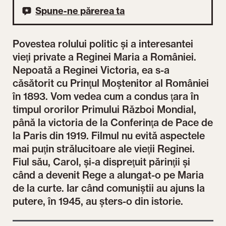
Spune-ne părerea ta
Povestea rolului politic şi a interesantei
vieţi private a Reginei Maria a României.
Nepoată a Reginei Victoria, ea s-a
căsătorit cu Prinţul Moştenitor al României
în 1893. Vom vedea cum a condus ţara în
timpul ororilor Primului Război Mondial,
până la victoria de la Conferinţa de Pace de
la Paris din 1919. Filmul nu evită aspectele
mai puţin strălucitoare ale vieţii Reginei.
Fiul său, Carol, şi-a dispreţuit părinţii şi
când a devenit Rege a alungat-o pe Maria
de la curte. Iar când comuniştii au ajuns la
putere, în 1945, au şters-o din istorie.