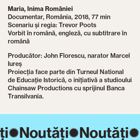
Maria, Inima României
Documentar, România, 2018, 77 min
Scenariu și regia: Trevor Poots
Vorbit în română, engleză, cu subtitrare în
română
Producător: John Florescu, narator Marcel
Iureș
Proiecția face parte din Turneul National
de Educație Istorică, o inițiativă a studioului
Chainsaw Productions cu sprijinul Banca
Transilvania.
i
Noutăți
Noutăți