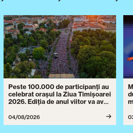
Peste 100.000 de participanți au
M
celebrat orașul la Ziua Timișoarei
d
2026. Ediția de anul viitor va avea
m
loc între 30 iulie și 3 august 2027
B
ce
04/08/2026
0
T
u