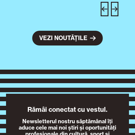
c
VEZI NOUTĂȚILE
Rămâi conectat cu vestul.
Newsletterul nostru săptămânal îți
aduce cele mai noi știri și oportunități
profesionale din cultură, sport și