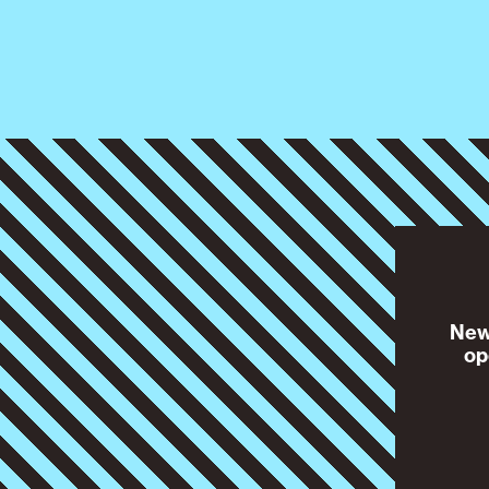
News
op