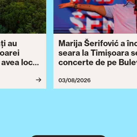
ți au
Marija Šerifović a î
șoarei
seara la Timișoara s
a avea loc
concerte de pe Bulev
27
Brătianu dedicate ce
Ziua Timișoarei cont
03/08/2026
ultimă serie de even