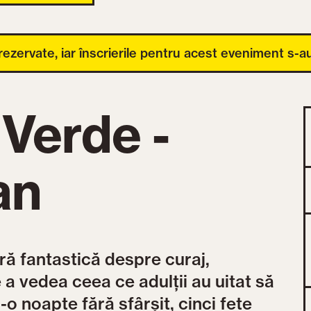
 rezervate, iar înscrierile pentru acest eveniment s-au
 Verde -
an
ră fantastică despre curaj,
e a vedea ceea ce adulții au uitat să
-o noapte fără sfârșit, cinci fete