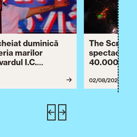
ncheiat duminică
The Script ș
eria marilor
spectaculos 
ardul I.C.
40.000 de pa
lebrării orașului.
împreună Tim
inuă astăzi cu o
evenimentul
02/08/2026
imente culturale