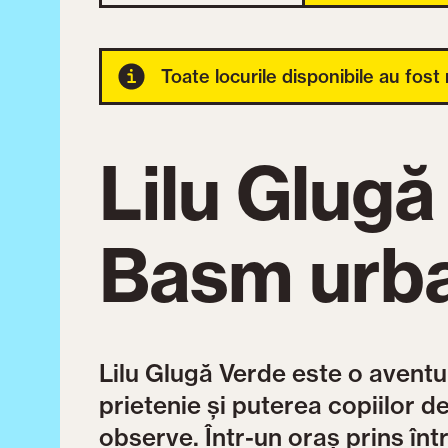
Toate locurile disponibile au fost
Lilu Glugă
Basm urb
Lilu Glugă Verde este o aventu
prietenie și puterea copiilor d
observe. Într-un oraș prins într