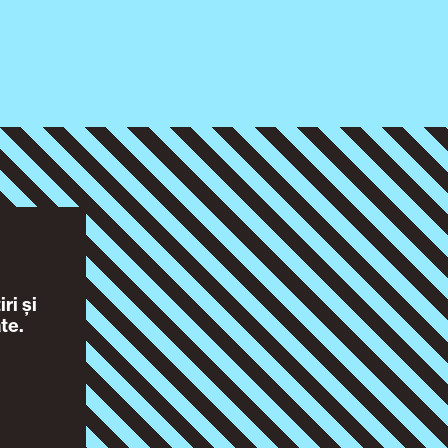
ri și
te.