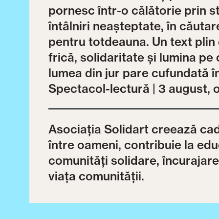
pornesc într-o călătorie prin str
întâlniri neașteptate, în căut
pentru totdeauna. Un text plin
frică, solidaritate și lumina p
lumea din jur pare cufundată în
Spectacol-lectură | 3 august, 
Asociația Solidart creează cad
între oameni, contribuie la ed
comunități solidare, încurajarea
viața comunității.