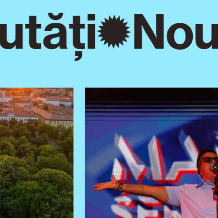
tăți
Nout