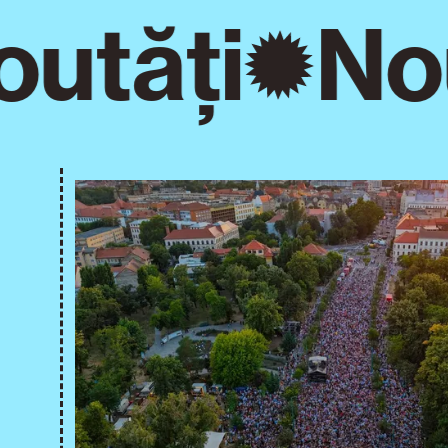
utăți
Nou