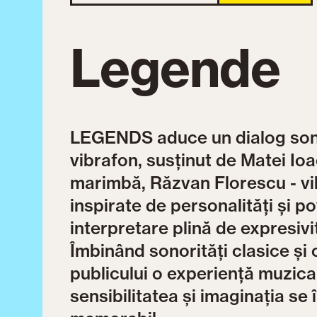
Legende
LEGENDS aduce un dialog sonor
vibrafon, susținut de Matei Ioa
marimbă, Răzvan Florescu - vi
inspirate de personalități și p
interpretare plină de expresivit
Îmbinând sonorități clasice ș
publicului o experiență muzical
sensibilitatea și imaginația se