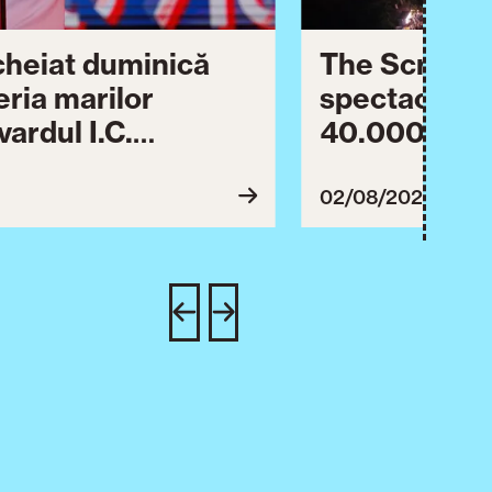
ncheiat duminică
The Script ș
eria marilor
spectaculos 
ardul I.C.
40.000 de pa
lebrării orașului.
împreună Tim
inuă astăzi cu o
evenimentul
02/08/2026
imente culturale