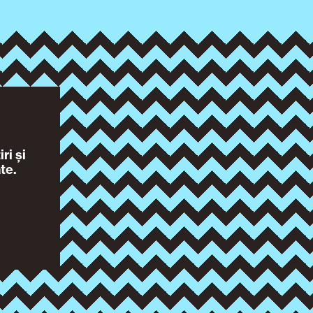
ri și
te.