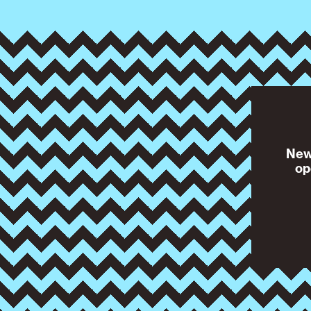
News
op