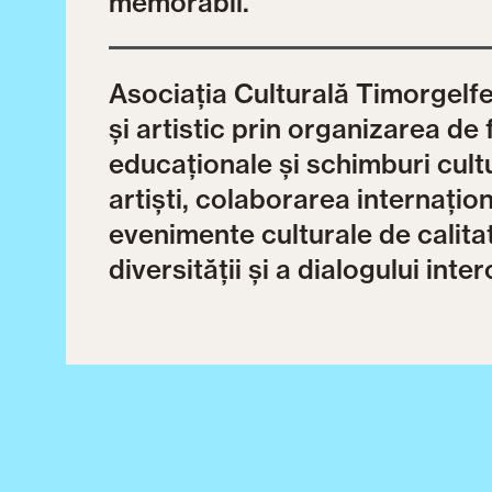
memorabil.
Asociația Culturală Timorgelf
și artistic prin organizarea de 
educaționale și schimburi cultu
artiști, colaborarea internațion
evenimente culturale de calitat
diversității și a dialogului inter