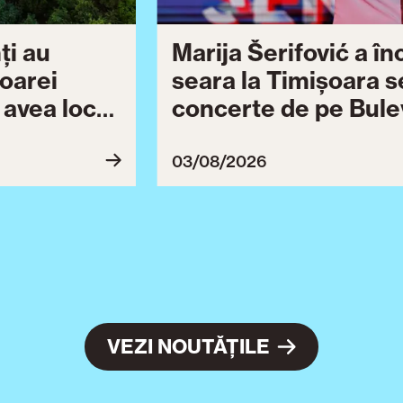
ți au
Marija Šerifović a î
șoarei
seara la Timișoara s
a avea loc
concerte de pe Bulev
27
Brătianu dedicate ce
Ziua Timișoarei cont
03/08/2026
ultimă serie de even
VEZI NOUTĂȚILE