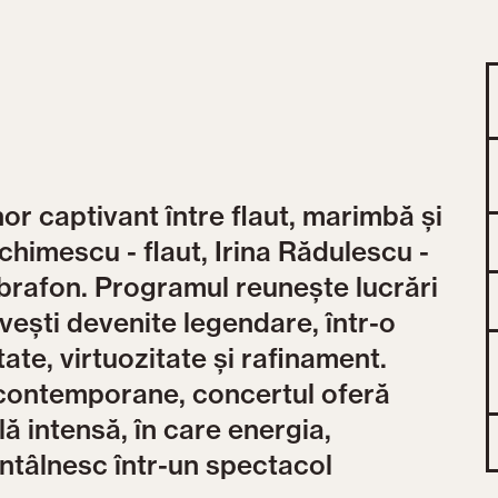
 captivant între flaut, marimbă și
chimescu - flaut, Irina Rădulescu -
brafon. Programul reunește lucrări
ovești devenite legendare, într-o
ate, virtuozitate și rafinament.
i contemporane, concertul oferă
ă intensă, în care energia,
 întâlnesc într-un spectacol