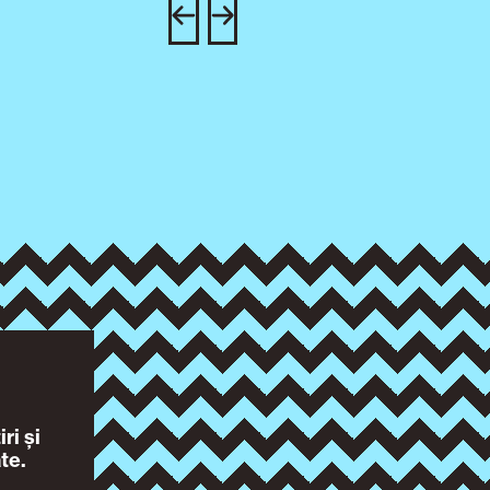
ri și
te.