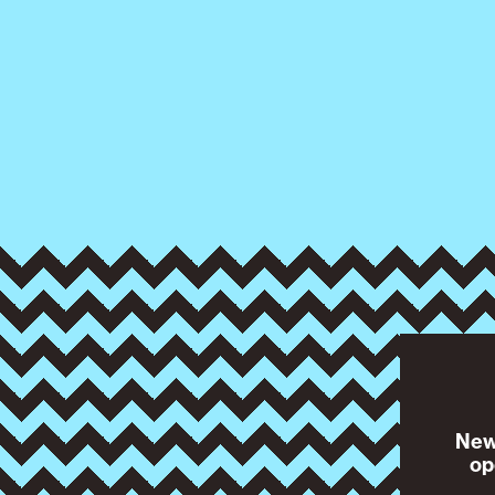
News
op