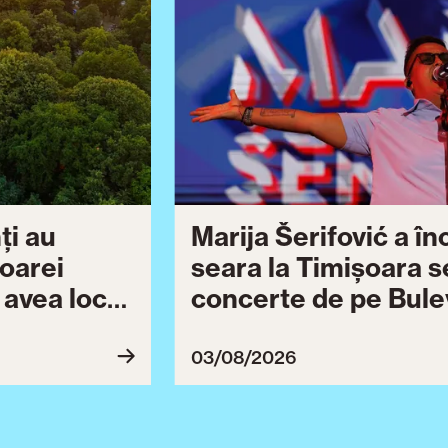
ți au
Marija Šerifović a î
șoarei
seara la Timișoara s
a avea loc
concerte de pe Bulev
27
Brătianu dedicate ce
Ziua Timișoarei cont
03/08/2026
ultimă serie de even