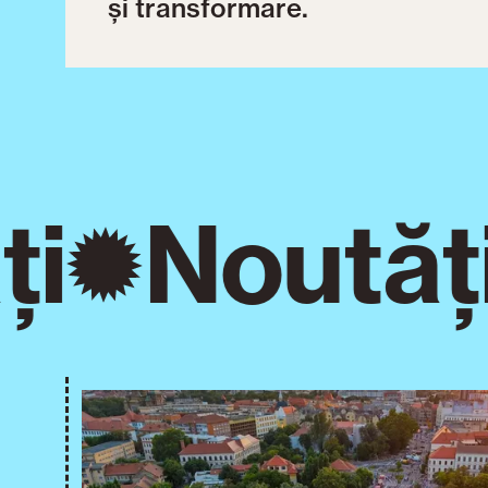
și transformare.
i
Noutăți