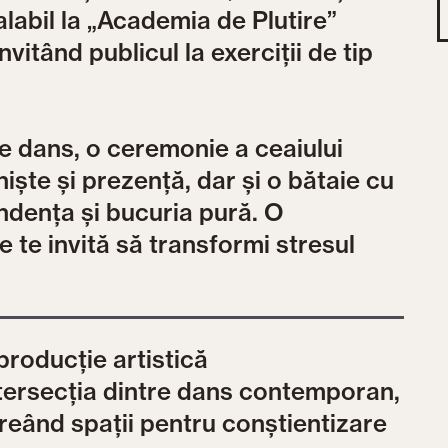
alabil la „Academia de Plutire”
nvitând publicul la exerciții de tip
de dans, o ceremonie a ceaiului
ște și prezență, dar și o bătaie cu
ndența și bucuria pură. O
 te invită să transformi stresul
producție artistică
intersecția dintre dans contemporan,
creând spații pentru conștientizare