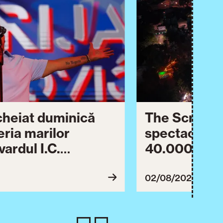
ncheiat duminică
The Script ș
eria marilor
spectaculos 
ardul I.C.
40.000 de pa
lebrării orașului.
împreună Tim
inuă astăzi cu o
evenimentul
02/08/2026
imente culturale