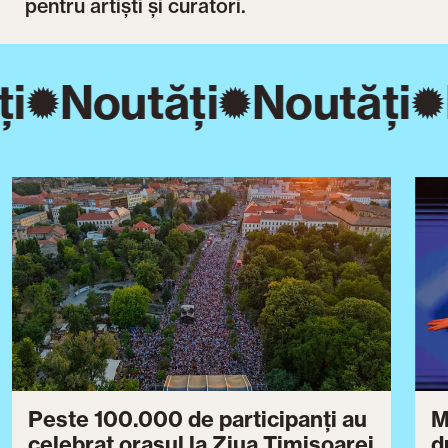
pentru artiști și curatori.
i
Noutăți
Noutăți
Peste 100.000 de participanți au
M
celebrat orașul la Ziua Timișoarei
d