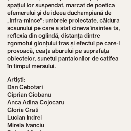
spațiul lor suspendat, marcat de poetica
efemerului și de ideea duchampiană de
„infra-mince”: umbrele proiectate, căldura
scaunului pe care a stat cineva înaintea ta,
reflexia din oglindă, distanța dintre
zgomotul glonțului tras și efectul pe care-l
provoacă, ceața aburului pe suprafața
obiectelor, sunetul pantalonilor de catifea
în timpul mersului.
Artiști:
Dan Cebotari
Ciprian Ciobanu
Anca Adina Cojocaru
Gloria Grati
Lucian Indrei
Mirela Ivanciu