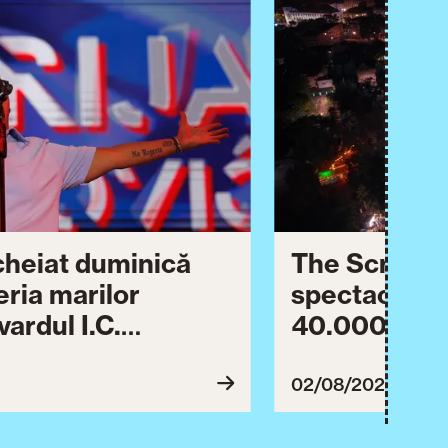
ncheiat duminică
The Script ș
eria marilor
spectaculos 
ardul I.C.
40.000 de pa
lebrării orașului.
împreună Tim
inuă astăzi cu o
evenimentul
02/08/2026
imente culturale