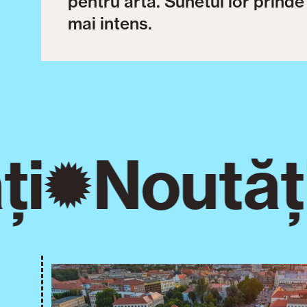
pentru artă. Sunetul lor prinde
mai intens.
i
Noutăți