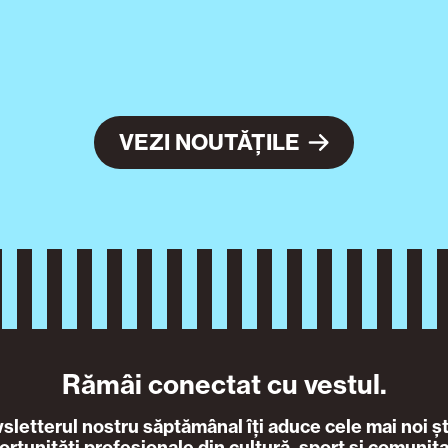
VEZI NOUTĂȚILE
Rămâi conectat cu vestul.
letterul nostru săptămânal îți aduce cele mai noi ști
ortunități profesionale din cultură, sport și comunita