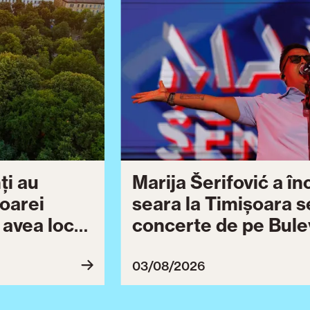
ți au
Marija Šerifović a î
șoarei
seara la Timișoara s
a avea loc
concerte de pe Bulev
27
Brătianu dedicate ce
Ziua Timișoarei cont
03/08/2026
ultimă serie de even