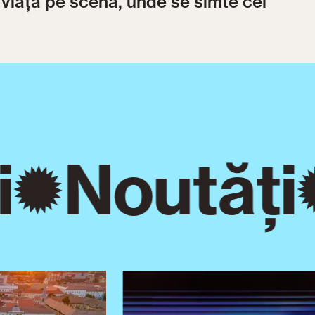
 viață pe scenă, unde se simte cel
Noutăți