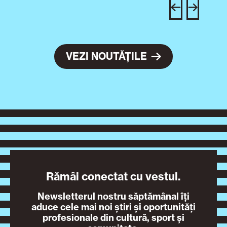
c
VEZI NOUTĂȚILE
Rămâi conectat cu vestul.
Newsletterul nostru săptămânal îți
aduce cele mai noi știri și oportunități
profesionale din cultură, sport și