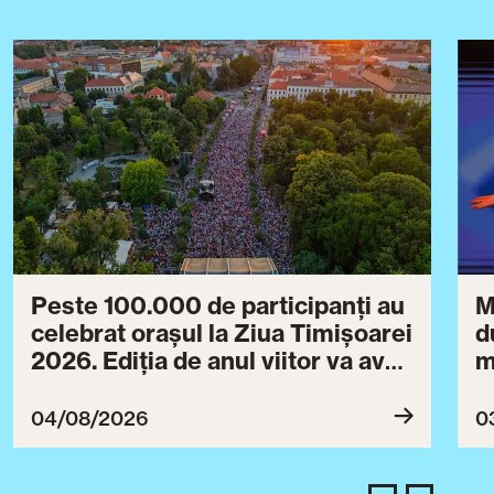
Peste 100.000 de participanți au
M
celebrat orașul la Ziua Timișoarei
d
2026. Ediția de anul viitor va avea
m
loc între 30 iulie și 3 august 2027
B
ce
04/08/2026
0
T
u