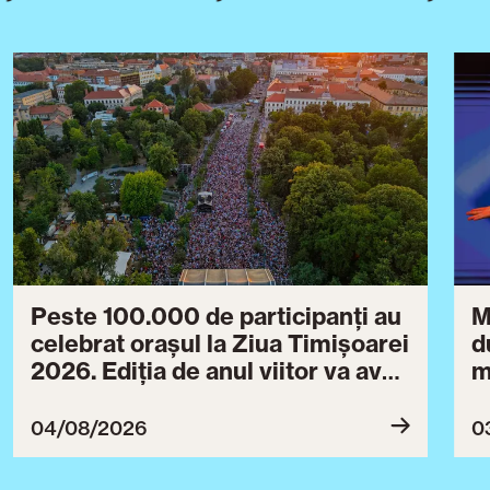
Peste 100.000 de participanți au
M
celebrat orașul la Ziua Timișoarei
d
2026. Ediția de anul viitor va avea
m
loc între 30 iulie și 3 august 2027
B
ce
04/08/2026
0
T
u