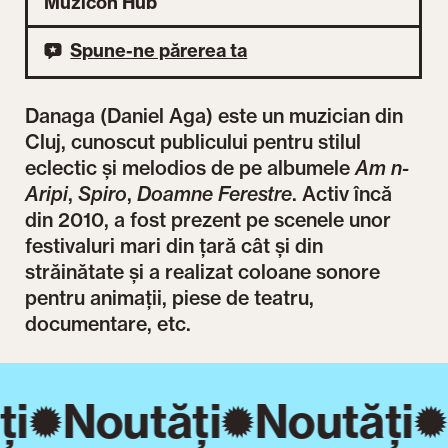
Muzicon Hub
Spune-ne părerea ta
Danaga (Daniel Aga) este un muzician din
Cluj, cunoscut publicului pentru stilul
eclectic și melodios de pe albumele
Am n-
Aripi
,
Spiro
,
Doamne Ferestre
. Activ încă
din 2010, a fost prezent pe scenele unor
festivaluri mari din țară cât și din
străinătate și a realizat coloane sonore
pentru animații, piese de teatru,
documentare, etc.
ți
Noutăți
Noutăți