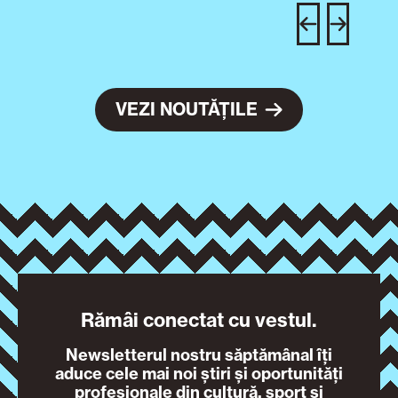
c
VEZI NOUTĂȚILE
Rămâi conectat cu vestul.
Newsletterul nostru săptămânal îți
aduce cele mai noi știri și oportunități
profesionale din cultură, sport și