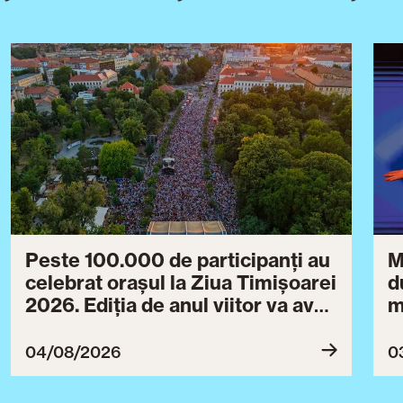
Peste 100.000 de participanți au
M
celebrat orașul la Ziua Timișoarei
d
2026. Ediția de anul viitor va avea
m
loc între 30 iulie și 3 august 2027
B
ce
04/08/2026
0
T
u