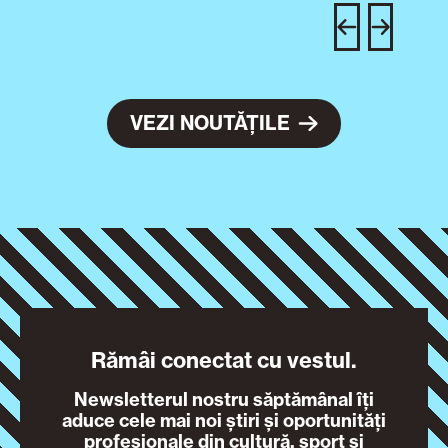
c
VEZI NOUTĂȚILE
Rămâi conectat cu vestul.
Newsletterul nostru săptămânal îți
aduce cele mai noi știri și oportunități
profesionale din cultură, sport și