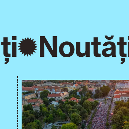
i
Noutăți