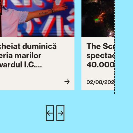
ncheiat duminică
The Script ș
eria marilor
spectaculos 
ardul I.C.
40.000 de pa
lebrării orașului.
împreună Tim
inuă astăzi cu o
evenimentul
02/08/2026
imente culturale