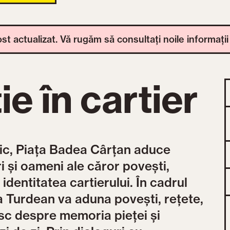
t actualizat. Vă rugăm să consultați noile informații
e în cartier
bric, Piața Badea Cârțan aduce
i și oameni ale căror povești,
identitatea cartierului. În cadrul
a Turdean va aduna povești, rețete,
sc despre memoria pieței și