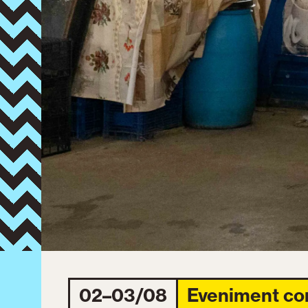
02–03/08
Eveniment co