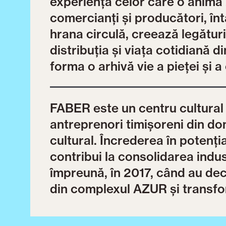
experiența celor care o animă z
comercianți și producători, înt
hrana circulă, creează legătur
distribuția și viața cotidiană d
forma o arhivă vie a pieței și a 
FABER este un centru cultural
antreprenori timișoreni din dom
cultural. Încrederea în potenția
contribui la consolidarea indus
împreună, în 2017, când au deci
din complexul AZUR și transfo