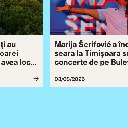
ți au
Marija Šerifović a î
șoarei
seara la Timișoara s
a avea loc
concerte de pe Bulev
27
Brătianu dedicate ce
Ziua Timișoarei cont
03/08/2026
ultimă serie de even