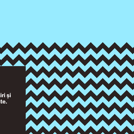
ri și
te.