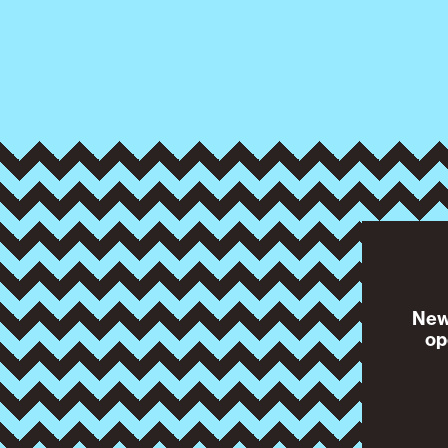
News
op